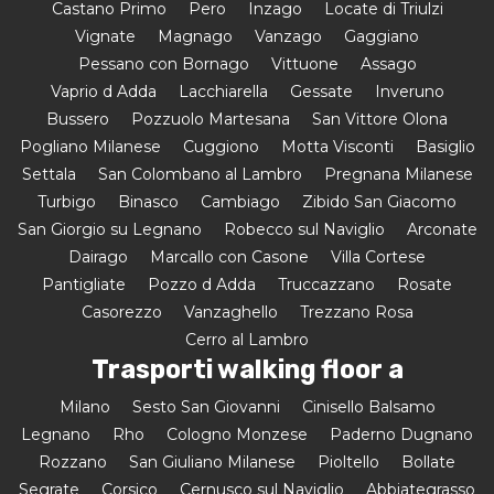
Castano Primo
Pero
Inzago
Locate di Triulzi
Vignate
Magnago
Vanzago
Gaggiano
Pessano con Bornago
Vittuone
Assago
Vaprio d Adda
Lacchiarella
Gessate
Inveruno
Bussero
Pozzuolo Martesana
San Vittore Olona
Pogliano Milanese
Cuggiono
Motta Visconti
Basiglio
Settala
San Colombano al Lambro
Pregnana Milanese
Turbigo
Binasco
Cambiago
Zibido San Giacomo
San Giorgio su Legnano
Robecco sul Naviglio
Arconate
Dairago
Marcallo con Casone
Villa Cortese
Pantigliate
Pozzo d Adda
Truccazzano
Rosate
Casorezzo
Vanzaghello
Trezzano Rosa
Cerro al Lambro
Trasporti walking floor a
Milano
Sesto San Giovanni
Cinisello Balsamo
Legnano
Rho
Cologno Monzese
Paderno Dugnano
Rozzano
San Giuliano Milanese
Pioltello
Bollate
Segrate
Corsico
Cernusco sul Naviglio
Abbiategrasso