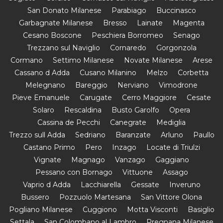
San Donato Milanese
Parabiago
Buccinasco
Garbagnate Milanese
Bresso
Lainate
Magenta
Cesano Boscone
Peschiera Borromeo
Senago
Trezzano sul Naviglio
Cornaredo
Gorgonzola
Cormano
Settimo Milanese
Novate Milanese
Arese
Cassano d Adda
Cusano Milanino
Melzo
Corbetta
Melegnano
Bareggio
Nerviano
Vimodrone
Pieve Emanuele
Carugate
Cerro Maggiore
Cesate
Solaro
Rescaldina
Busto Garolfo
Opera
Cassina de Pecchi
Canegrate
Mediglia
Trezzo sull Adda
Sedriano
Baranzate
Arluno
Paullo
Castano Primo
Pero
Inzago
Locate di Triulzi
Vignate
Magnago
Vanzago
Gaggiano
Pessano con Bornago
Vittuone
Assago
Vaprio d Adda
Lacchiarella
Gessate
Inveruno
Bussero
Pozzuolo Martesana
San Vittore Olona
Pogliano Milanese
Cuggiono
Motta Visconti
Basiglio
Settala
San Colombano al Lambro
Pregnana Milanese