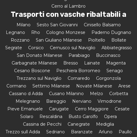
Cerro al Lambro
Trasporti con vasche ribaltabili a
Milano
Sesto San Giovanni
Cinisello Balsamo
Legnano
Rho
Cologno Monzese
Paderno Dugnano
Rozzano
San Giuliano Milanese
Pioltello
Bollate
Segrate
Corsico
Cernusco sul Naviglio
Abbiategrasso
San Donato Milanese
Parabiago
Buccinasco
Garbagnate Milanese
Bresso
Lainate
Magenta
Cesano Boscone
Peschiera Borromeo
Senago
Trezzano sul Naviglio
Cornaredo
Gorgonzola
Cormano
Settimo Milanese
Novate Milanese
Arese
Cassano d Adda
Cusano Milanino
Melzo
Corbetta
Melegnano
Bareggio
Nerviano
Vimodrone
Pieve Emanuele
Carugate
Cerro Maggiore
Cesate
Solaro
Rescaldina
Busto Garolfo
Opera
Cassina de Pecchi
Canegrate
Mediglia
Trezzo sull Adda
Sedriano
Baranzate
Arluno
Paullo