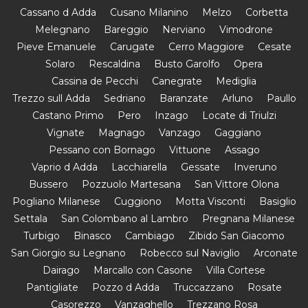
Cassano d Adda
Cusano Milanino
Melzo
Corbetta
Melegnano
Bareggio
Nerviano
Vimodrone
Pieve Emanuele
Carugate
Cerro Maggiore
Cesate
Solaro
Rescaldina
Busto Garolfo
Opera
Cassina de Pecchi
Canegrate
Mediglia
Trezzo sull Adda
Sedriano
Baranzate
Arluno
Paullo
Castano Primo
Pero
Inzago
Locate di Triulzi
Vignate
Magnago
Vanzago
Gaggiano
Pessano con Bornago
Vittuone
Assago
Vaprio d Adda
Lacchiarella
Gessate
Inveruno
Bussero
Pozzuolo Martesana
San Vittore Olona
Pogliano Milanese
Cuggiono
Motta Visconti
Basiglio
Settala
San Colombano al Lambro
Pregnana Milanese
Turbigo
Binasco
Cambiago
Zibido San Giacomo
San Giorgio su Legnano
Robecco sul Naviglio
Arconate
Dairago
Marcallo con Casone
Villa Cortese
Pantigliate
Pozzo d Adda
Truccazzano
Rosate
Casorezzo
Vanzaghello
Trezzano Rosa