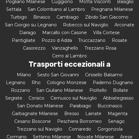
Pogliano Milanese
Cuggiono
Motta Visconti
Basiglio
Settala
San Colombano al Lambro
Pregnana Milanese
Turbigo
Binasco
Cambiago
Zibido San Giacomo
San Giorgio su Legnano
Robecco sul Naviglio
Arconate
Dairago
Marcallo con Casone
Villa Cortese
Pantigliate
Pozzo d Adda
Truccazzano
Rosate
Casorezzo
Vanzaghello
Trezzano Rosa
Cerro al Lambro
Trasporti eccezionali a
Milano
Sesto San Giovanni
Cinisello Balsamo
Legnano
Rho
Cologno Monzese
Paderno Dugnano
Rozzano
San Giuliano Milanese
Pioltello
Bollate
Segrate
Corsico
Cernusco sul Naviglio
Abbiategrasso
San Donato Milanese
Parabiago
Buccinasco
Garbagnate Milanese
Bresso
Lainate
Magenta
Cesano Boscone
Peschiera Borromeo
Senago
Trezzano sul Naviglio
Cornaredo
Gorgonzola
Cormano
Settimo Milanese
Novate Milanese
Arese