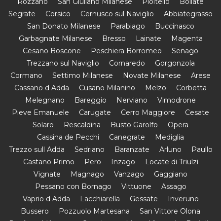
Rozzano
San Giuliano Milanese
Pioltello
Bollate
Segrate
Corsico
Cernusco sul Naviglio
Abbiategrasso
San Donato Milanese
Parabiago
Buccinasco
Garbagnate Milanese
Bresso
Lainate
Magenta
Cesano Boscone
Peschiera Borromeo
Senago
Trezzano sul Naviglio
Cornaredo
Gorgonzola
Cormano
Settimo Milanese
Novate Milanese
Arese
Cassano d Adda
Cusano Milanino
Melzo
Corbetta
Melegnano
Bareggio
Nerviano
Vimodrone
Pieve Emanuele
Carugate
Cerro Maggiore
Cesate
Solaro
Rescaldina
Busto Garolfo
Opera
Cassina de Pecchi
Canegrate
Mediglia
Trezzo sull Adda
Sedriano
Baranzate
Arluno
Paullo
Castano Primo
Pero
Inzago
Locate di Triulzi
Vignate
Magnago
Vanzago
Gaggiano
Pessano con Bornago
Vittuone
Assago
Vaprio d Adda
Lacchiarella
Gessate
Inveruno
Bussero
Pozzuolo Martesana
San Vittore Olona