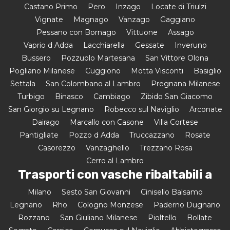
Castano Primo
Pero
Inzago
Locate di Triulzi
Vignate
Magnago
Vanzago
Gaggiano
Pessano con Bornago
Vittuone
Assago
Vaprio d Adda
Lacchiarella
Gessate
Inveruno
Bussero
Pozzuolo Martesana
San Vittore Olona
Pogliano Milanese
Cuggiono
Motta Visconti
Basiglio
Settala
San Colombano al Lambro
Pregnana Milanese
Turbigo
Binasco
Cambiago
Zibido San Giacomo
San Giorgio su Legnano
Robecco sul Naviglio
Arconate
Dairago
Marcallo con Casone
Villa Cortese
Pantigliate
Pozzo d Adda
Truccazzano
Rosate
Casorezzo
Vanzaghello
Trezzano Rosa
Cerro al Lambro
Trasporti con vasche ribaltabili a
Milano
Sesto San Giovanni
Cinisello Balsamo
Legnano
Rho
Cologno Monzese
Paderno Dugnano
Rozzano
San Giuliano Milanese
Pioltello
Bollate