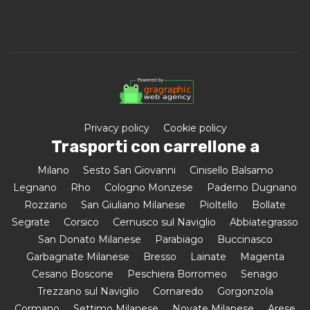
Privacy policy
Cookie policy
Trasporti con carrellone a
Milano
Sesto San Giovanni
Cinisello Balsamo
Legnano
Rho
Cologno Monzese
Paderno Dugnano
Rozzano
San Giuliano Milanese
Pioltello
Bollate
Segrate
Corsico
Cernusco sul Naviglio
Abbiategrasso
San Donato Milanese
Parabiago
Buccinasco
Garbagnate Milanese
Bresso
Lainate
Magenta
Cesano Boscone
Peschiera Borromeo
Senago
Trezzano sul Naviglio
Cornaredo
Gorgonzola
Cormano
Settimo Milanese
Novate Milanese
Arese