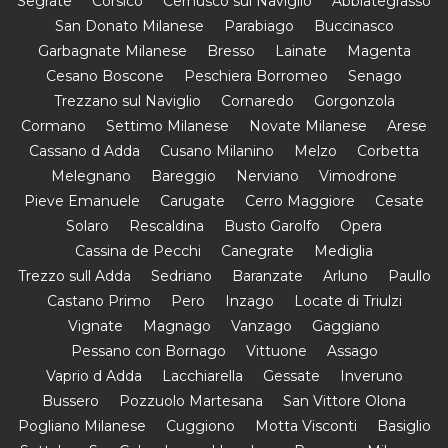
Segrate
Corsico
Cernusco sul Naviglio
Abbiategrasso
San Donato Milanese
Parabiago
Buccinasco
Garbagnate Milanese
Bresso
Lainate
Magenta
Cesano Boscone
Peschiera Borromeo
Senago
Trezzano sul Naviglio
Cornaredo
Gorgonzola
Cormano
Settimo Milanese
Novate Milanese
Arese
Cassano d Adda
Cusano Milanino
Melzo
Corbetta
Melegnano
Bareggio
Nerviano
Vimodrone
Pieve Emanuele
Carugate
Cerro Maggiore
Cesate
Solaro
Rescaldina
Busto Garolfo
Opera
Cassina de Pecchi
Canegrate
Mediglia
Trezzo sull Adda
Sedriano
Baranzate
Arluno
Paullo
Castano Primo
Pero
Inzago
Locate di Triulzi
Vignate
Magnago
Vanzago
Gaggiano
Pessano con Bornago
Vittuone
Assago
Vaprio d Adda
Lacchiarella
Gessate
Inveruno
Bussero
Pozzuolo Martesana
San Vittore Olona
Pogliano Milanese
Cuggiono
Motta Visconti
Basiglio