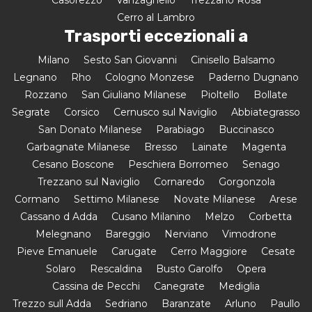
Cerro al Lambro
Trasporti eccezionali a
Milano
Sesto San Giovanni
Cinisello Balsamo
Legnano
Rho
Cologno Monzese
Paderno Dugnano
Rozzano
San Giuliano Milanese
Pioltello
Bollate
Segrate
Corsico
Cernusco sul Naviglio
Abbiategrasso
San Donato Milanese
Parabiago
Buccinasco
Garbagnate Milanese
Bresso
Lainate
Magenta
Cesano Boscone
Peschiera Borromeo
Senago
Trezzano sul Naviglio
Cornaredo
Gorgonzola
Cormano
Settimo Milanese
Novate Milanese
Arese
Cassano d Adda
Cusano Milanino
Melzo
Corbetta
Melegnano
Bareggio
Nerviano
Vimodrone
Pieve Emanuele
Carugate
Cerro Maggiore
Cesate
Solaro
Rescaldina
Busto Garolfo
Opera
Cassina de Pecchi
Canegrate
Mediglia
Trezzo sull Adda
Sedriano
Baranzate
Arluno
Paullo