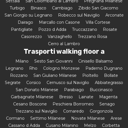
Settala
San Colombano al Lambro
Pregnana Milanese
Turbigo
Binasco
Cambiago
Zibido San Giacomo
San Giorgio su Legnano
Robecco sul Naviglio
Arconate
Dairago
Marcallo con Casone
Villa Cortese
Pantigliate
Pozzo d Adda
Truccazzano
Rosate
Casorezzo
Vanzaghello
Trezzano Rosa
Cerro al Lambro
Trasporti walking floor a
Milano
Sesto San Giovanni
Cinisello Balsamo
Legnano
Rho
Cologno Monzese
Paderno Dugnano
Rozzano
San Giuliano Milanese
Pioltello
Bollate
Segrate
Corsico
Cernusco sul Naviglio
Abbiategrasso
San Donato Milanese
Parabiago
Buccinasco
Garbagnate Milanese
Bresso
Lainate
Magenta
Cesano Boscone
Peschiera Borromeo
Senago
Trezzano sul Naviglio
Cornaredo
Gorgonzola
Cormano
Settimo Milanese
Novate Milanese
Arese
Cassano d Adda
Cusano Milanino
Melzo
Corbetta