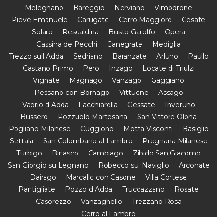
Melegnano
Bareggio
Nerviano
Vimodrone
Pieve Emanuele
Carugate
Cerro Maggiore
Cesate
Solaro
Rescaldina
Busto Garolfo
Opera
Cassina de Pecchi
Canegrate
Mediglia
Trezzo sull Adda
Sedriano
Baranzate
Arluno
Paullo
Castano Primo
Pero
Inzago
Locate di Triulzi
Vignate
Magnago
Vanzago
Gaggiano
Pessano con Bornago
Vittuone
Assago
Vaprio d Adda
Lacchiarella
Gessate
Inveruno
Bussero
Pozzuolo Martesana
San Vittore Olona
Pogliano Milanese
Cuggiono
Motta Visconti
Basiglio
Settala
San Colombano al Lambro
Pregnana Milanese
Turbigo
Binasco
Cambiago
Zibido San Giacomo
San Giorgio su Legnano
Robecco sul Naviglio
Arconate
Dairago
Marcallo con Casone
Villa Cortese
Pantigliate
Pozzo d Adda
Truccazzano
Rosate
Casorezzo
Vanzaghello
Trezzano Rosa
Cerro al Lambro