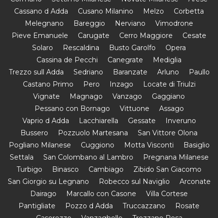
Cassano d Adda
Cusano Milanino
Melzo
Corbetta
Melegnano
Bareggio
Nerviano
Vimodrone
Pieve Emanuele
Carugate
Cerro Maggiore
Cesate
Solaro
Rescaldina
Busto Garolfo
Opera
Cassina de Pecchi
Canegrate
Mediglia
Trezzo sull Adda
Sedriano
Baranzate
Arluno
Paullo
Castano Primo
Pero
Inzago
Locate di Triulzi
Vignate
Magnago
Vanzago
Gaggiano
Pessano con Bornago
Vittuone
Assago
Vaprio d Adda
Lacchiarella
Gessate
Inveruno
Bussero
Pozzuolo Martesana
San Vittore Olona
Pogliano Milanese
Cuggiono
Motta Visconti
Basiglio
Settala
San Colombano al Lambro
Pregnana Milanese
Turbigo
Binasco
Cambiago
Zibido San Giacomo
San Giorgio su Legnano
Robecco sul Naviglio
Arconate
Dairago
Marcallo con Casone
Villa Cortese
Pantigliate
Pozzo d Adda
Truccazzano
Rosate
Casorezzo
Vanzaghello
Trezzano Rosa