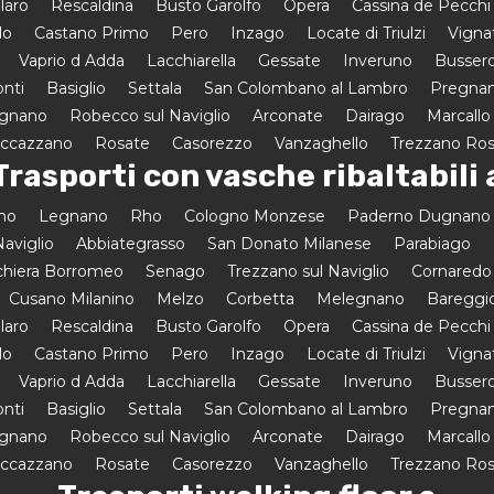
laro
Rescaldina
Busto Garolfo
Opera
Cassina de Pecchi
lo
Castano Primo
Pero
Inzago
Locate di Triulzi
Vigna
Vaprio d Adda
Lacchiarella
Gessate
Inveruno
Busser
onti
Basiglio
Settala
San Colombano al Lambro
Pregnan
egnano
Robecco sul Naviglio
Arconate
Dairago
Marcallo
uccazzano
Rosate
Casorezzo
Vanzaghello
Trezzano Ro
Trasporti con vasche ribaltabili 
amo
Legnano
Rho
Cologno Monzese
Paderno Dugnano
aviglio
Abbiategrasso
San Donato Milanese
Parabiago
hiera Borromeo
Senago
Trezzano sul Naviglio
Cornaredo
Cusano Milanino
Melzo
Corbetta
Melegnano
Bareggi
laro
Rescaldina
Busto Garolfo
Opera
Cassina de Pecchi
lo
Castano Primo
Pero
Inzago
Locate di Triulzi
Vigna
Vaprio d Adda
Lacchiarella
Gessate
Inveruno
Busser
onti
Basiglio
Settala
San Colombano al Lambro
Pregnan
egnano
Robecco sul Naviglio
Arconate
Dairago
Marcallo
uccazzano
Rosate
Casorezzo
Vanzaghello
Trezzano Ro