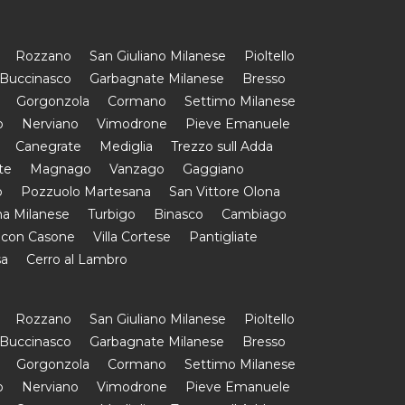
Rozzano
San Giuliano Milanese
Pioltello
Buccinasco
Garbagnate Milanese
Bresso
Gorgonzola
Cormano
Settimo Milanese
o
Nerviano
Vimodrone
Pieve Emanuele
Canegrate
Mediglia
Trezzo sull Adda
te
Magnago
Vanzago
Gaggiano
o
Pozzuolo Martesana
San Vittore Olona
a Milanese
Turbigo
Binasco
Cambiago
 con Casone
Villa Cortese
Pantigliate
sa
Cerro al Lambro
Rozzano
San Giuliano Milanese
Pioltello
Buccinasco
Garbagnate Milanese
Bresso
Gorgonzola
Cormano
Settimo Milanese
o
Nerviano
Vimodrone
Pieve Emanuele