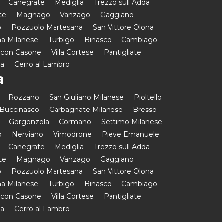
Canegrate
Mediglia
Trezzo sull Adda
te
Magnago
Vanzago
Gaggiano
o
Pozzuolo Martesana
San Vittore Olona
a Milanese
Turbigo
Binasco
Cambiago
 con Casone
Villa Cortese
Pantigliate
sa
Cerro al Lambro
a
Rozzano
San Giuliano Milanese
Pioltello
Buccinasco
Garbagnate Milanese
Bresso
Gorgonzola
Cormano
Settimo Milanese
o
Nerviano
Vimodrone
Pieve Emanuele
Canegrate
Mediglia
Trezzo sull Adda
te
Magnago
Vanzago
Gaggiano
o
Pozzuolo Martesana
San Vittore Olona
a Milanese
Turbigo
Binasco
Cambiago
 con Casone
Villa Cortese
Pantigliate
sa
Cerro al Lambro