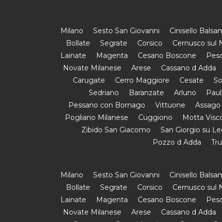
Milano
Sesto San Giovanni
Cinisello Bals
Bollate
Segrate
Corsico
Cernusco sul N
Lainate
Magenta
Cesano Boscone
Pesc
Novate Milanese
Arese
Cassano d Adda
Carugate
Cerro Maggiore
Cesate
So
Sedriano
Baranzate
Arluno
Paul
Pessano con Bornago
Vittuone
Assago
Pogliano Milanese
Cuggiono
Motta Visc
Zibido San Giacomo
San Giorgio su L
Pozzo d Adda
Tr
Milano
Sesto San Giovanni
Cinisello Bals
Bollate
Segrate
Corsico
Cernusco sul N
Lainate
Magenta
Cesano Boscone
Pesc
Novate Milanese
Arese
Cassano d Adda