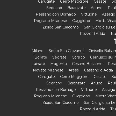
Carugate
Cerro Maggiore
Cesate
So
Sedriano
Baranzate
Arluno
Paul
Pessano con Bornago
Vittuone
Assago
Pogliano Milanese
Cuggiono
Motta Visc
Zibido San Giacomo
San Giorgio su L
Pozzo d Adda
Tr
Milano
Sesto San Giovanni
Cinisello Bals
Bollate
Segrate
Corsico
Cernusco sul N
Lainate
Magenta
Cesano Boscone
Pesc
Novate Milanese
Arese
Cassano d Adda
Carugate
Cerro Maggiore
Cesate
So
Sedriano
Baranzate
Arluno
Paul
Pessano con Bornago
Vittuone
Assago
Pogliano Milanese
Cuggiono
Motta Visc
Zibido San Giacomo
San Giorgio su L
Pozzo d Adda
Tr