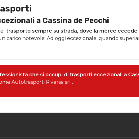
rasporti
ccezionali a Cassina de Pecchi
el
trasporto sempre su strada, dove la merce eccede i
 un carico notevole! Ad oggi eccezionale, quando superiam
essionista che si occupi di trasporti eccezionali a Ca
me Autotrasporti Riversa srl .