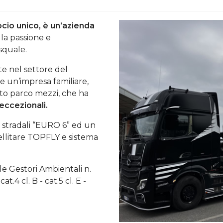
socio unico, è un’azienda
la passione e
squale.
e nel settore del
e un’impresa familiare,
sto parco mezzi, che ha
eccezionali.
ri stradali “EURO 6” ed un
atellitare TOPFLY e sistema
ale Gestori Ambientali n.
t.4 cl. B - cat.5 cl. E -