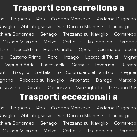
Trasporti con carrellone a
amo
Legnano
Rho
Cologno Monzese
Paderno Dugnano
aviglio
Abbiategrasso
San Donato Milanese
Parabiago
hiera Borromeo
Senago
Trezzano sul Naviglio
Cornaredo
Cusano Milanino
Melzo
Corbetta
Melegnano
Bareggi
laro
Rescaldina
Busto Garolfo
Opera
Cassina de Pecchi
lo
Castano Primo
Pero
Inzago
Locate di Triulzi
Vigna
Vaprio d Adda
Lacchiarella
Gessate
Inveruno
Busser
onti
Basiglio
Settala
San Colombano al Lambro
Pregnan
egnano
Robecco sul Naviglio
Arconate
Dairago
Marcallo
uccazzano
Rosate
Casorezzo
Vanzaghello
Trezzano Ro
Trasporti eccezionali a
amo
Legnano
Rho
Cologno Monzese
Paderno Dugnano
aviglio
Abbiategrasso
San Donato Milanese
Parabiago
hiera Borromeo
Senago
Trezzano sul Naviglio
Cornaredo
Cusano Milanino
Melzo
Corbetta
Melegnano
Bareggi