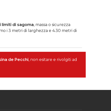
 limiti di sagoma
, massa o sicurezza
o i 3 metri di larghezza e 4.30 metri di
ssina de Pecchi
, non esitare e rivolgiti ad