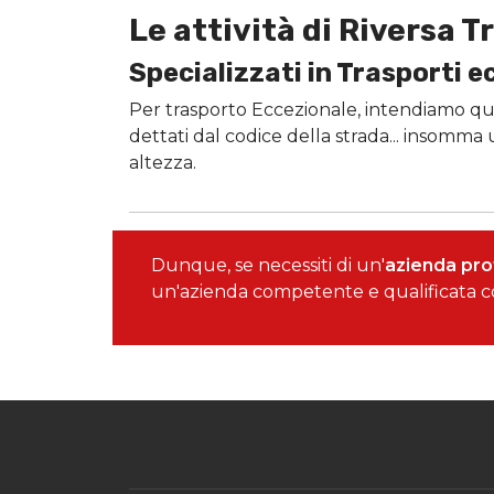
Le attività di Riversa T
Specializzati in Trasporti e
Per trasporto Eccezionale, intendiamo qu
dettati dal codice della strada... insomma
altezza.
Dunque, se necessiti di un'
azienda prof
un'azienda competente e qualificata co