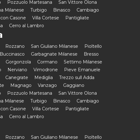
o
Pozzuolo Martesana
San Vittore Olona
a Milanese
Turbigo
Binasco
Cambiago
 con Casone
Villa Cortese
Pantigliate
sa
Cerro al Lambro
a
Rozzano
San Giuliano Milanese
Pioltello
Buccinasco
Garbagnate Milanese
Bresso
Gorgonzola
Cormano
Settimo Milanese
o
Nerviano
Vimodrone
Pieve Emanuele
Canegrate
Mediglia
Trezzo sull Adda
te
Magnago
Vanzago
Gaggiano
o
Pozzuolo Martesana
San Vittore Olona
a Milanese
Turbigo
Binasco
Cambiago
 con Casone
Villa Cortese
Pantigliate
sa
Cerro al Lambro
Rozzano
San Giuliano Milanese
Pioltello