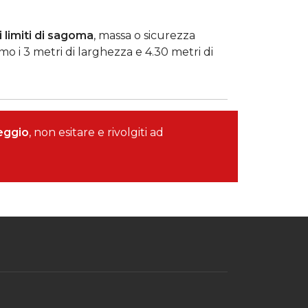
 limiti di sagoma
, massa o sicurezza
o i 3 metri di larghezza e 4.30 metri di
reggio
, non esitare e rivolgiti ad