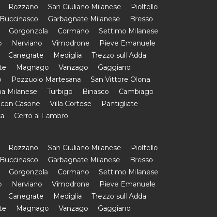
Rozzano
San Giuliano Milanese
Pioltello
Buccinasco
Garbagnate Milanese
Bresso
Gorgonzola
Cormano
Settimo Milanese
o
Nerviano
Vimodrone
Pieve Emanuele
Canegrate
Mediglia
Trezzo sull Adda
te
Magnago
Vanzago
Gaggiano
o
Pozzuolo Martesana
San Vittore Olona
a Milanese
Turbigo
Binasco
Cambiago
 con Casone
Villa Cortese
Pantigliate
sa
Cerro al Lambro
Rozzano
San Giuliano Milanese
Pioltello
Buccinasco
Garbagnate Milanese
Bresso
Gorgonzola
Cormano
Settimo Milanese
o
Nerviano
Vimodrone
Pieve Emanuele
Canegrate
Mediglia
Trezzo sull Adda
te
Magnago
Vanzago
Gaggiano