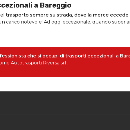
ccezionali a Bareggio
el
trasporto sempre su strada, dove la merce eccede i
 un carico notevole! Ad oggi eccezionale, quando superiam
essionista che si occupi di trasporti eccezionali a Ba
me Autotrasporti Riversa srl .