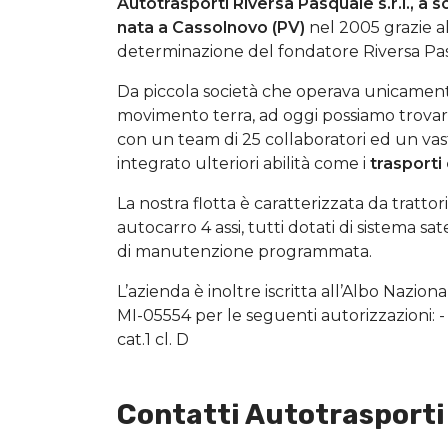
Autotrasporti Riversa Pasquale s.r.l., a 
nata a Cassolnovo (PV)
nel 2005 grazie al
determinazione del fondatore Riversa Pa
Da piccola società che operava unicament
movimento terra, ad oggi possiamo trovar
con un team di 25 collaboratori ed un va
integrato ulteriori abilità come i
trasporti 
La nostra flotta è caratterizzata da tratto
autocarro 4 assi, tutti dotati di sistema s
di manutenzione programmata.
L’azienda è inoltre iscritta all’Albo Nazion
MI-05554 per le seguenti autorizzazioni: - ca
cat.1 cl. D
Contatti Autotrasporti