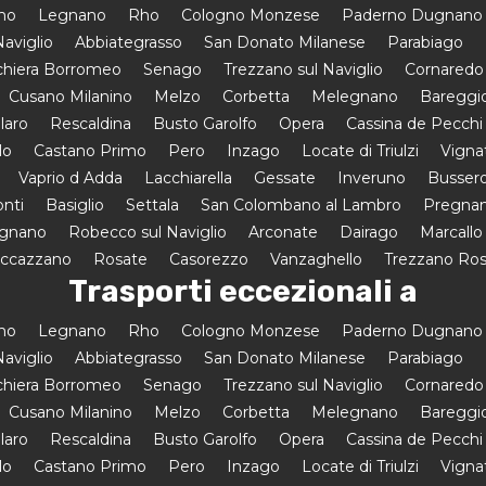
amo
Legnano
Rho
Cologno Monzese
Paderno Dugnano
aviglio
Abbiategrasso
San Donato Milanese
Parabiago
hiera Borromeo
Senago
Trezzano sul Naviglio
Cornaredo
Cusano Milanino
Melzo
Corbetta
Melegnano
Bareggi
laro
Rescaldina
Busto Garolfo
Opera
Cassina de Pecchi
lo
Castano Primo
Pero
Inzago
Locate di Triulzi
Vigna
Vaprio d Adda
Lacchiarella
Gessate
Inveruno
Busser
onti
Basiglio
Settala
San Colombano al Lambro
Pregnan
egnano
Robecco sul Naviglio
Arconate
Dairago
Marcallo
uccazzano
Rosate
Casorezzo
Vanzaghello
Trezzano Ro
Trasporti eccezionali a
amo
Legnano
Rho
Cologno Monzese
Paderno Dugnano
aviglio
Abbiategrasso
San Donato Milanese
Parabiago
hiera Borromeo
Senago
Trezzano sul Naviglio
Cornaredo
Cusano Milanino
Melzo
Corbetta
Melegnano
Bareggi
laro
Rescaldina
Busto Garolfo
Opera
Cassina de Pecchi
lo
Castano Primo
Pero
Inzago
Locate di Triulzi
Vigna