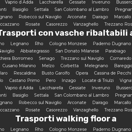
Vaprio d Adda
Lacchiarella
Gessate
Inveruno
Busser
onti
Basiglio
Settala
San Colombano al Lambro
Pregnan
egnano
Robecco sul Naviglio
Arconate
Dairago
Marcallo
uccazzano
Rosate
Casorezzo
Vanzaghello
Trezzano Ro
Trasporti con vasche ribaltabili 
amo
Legnano
Rho
Cologno Monzese
Paderno Dugnano
aviglio
Abbiategrasso
San Donato Milanese
Parabiago
hiera Borromeo
Senago
Trezzano sul Naviglio
Cornaredo
Cusano Milanino
Melzo
Corbetta
Melegnano
Bareggi
laro
Rescaldina
Busto Garolfo
Opera
Cassina de Pecchi
lo
Castano Primo
Pero
Inzago
Locate di Triulzi
Vigna
Vaprio d Adda
Lacchiarella
Gessate
Inveruno
Busser
onti
Basiglio
Settala
San Colombano al Lambro
Pregnan
egnano
Robecco sul Naviglio
Arconate
Dairago
Marcallo
uccazzano
Rosate
Casorezzo
Vanzaghello
Trezzano Ro
Trasporti walking floor a
amo
Legnano
Rho
Cologno Monzese
Paderno Dugnano