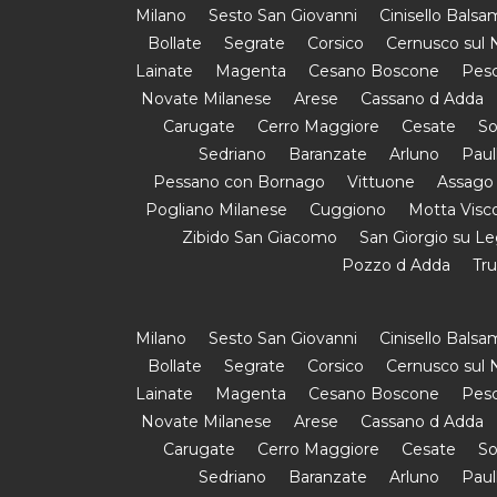
Milano
Sesto San Giovanni
Cinisello Bals
Bollate
Segrate
Corsico
Cernusco sul N
Lainate
Magenta
Cesano Boscone
Pesc
Novate Milanese
Arese
Cassano d Adda
Carugate
Cerro Maggiore
Cesate
So
Sedriano
Baranzate
Arluno
Paul
Pessano con Bornago
Vittuone
Assago
Pogliano Milanese
Cuggiono
Motta Visc
Zibido San Giacomo
San Giorgio su L
Pozzo d Adda
Tr
Milano
Sesto San Giovanni
Cinisello Bals
Bollate
Segrate
Corsico
Cernusco sul N
Lainate
Magenta
Cesano Boscone
Pesc
Novate Milanese
Arese
Cassano d Adda
Carugate
Cerro Maggiore
Cesate
So
Sedriano
Baranzate
Arluno
Paul