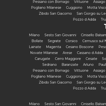
Pessano con Bornago
Vittuone
Assago
Pogliano Milanese
Cuggiono
Motta Visc
Zibido San Giacomo
San Giorgio su L
Pozzo d Adda
Tr
Milano
Sesto San Giovanni
Cinisello Bals
Bollate
Segrate
Corsico
Cernusco sul N
Lainate
Magenta
Cesano Boscone
Pesc
Novate Milanese
Arese
Cassano d Adda
Carugate
Cerro Maggiore
Cesate
So
Sedriano
Baranzate
Arluno
Paul
Pessano con Bornago
Vittuone
Assago
Pogliano Milanese
Cuggiono
Motta Visc
Zibido San Giacomo
San Giorgio su L
Pozzo d Adda
Tr
Milano
Sesto San Giovanni
Cinisello Bals