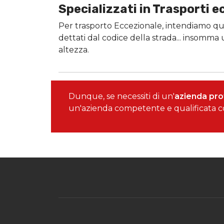
Specializzati in Trasporti e
Per trasporto Eccezionale, intendiamo qu
dettati dal codice della strada... insomma
altezza.
Dunque, se necessiti di un'
azienda prof
un'azienda competente e qualificata co