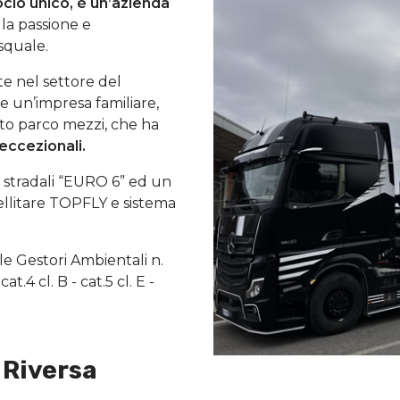
socio unico, è un’azienda
la passione e
squale.
e nel settore del
e un’impresa familiare,
sto parco mezzi, che ha
eccezionali.
ri stradali “EURO 6” ed un
atellitare TOPFLY e sistema
ale Gestori Ambientali n.
t.4 cl. B - cat.5 cl. E -
 Riversa