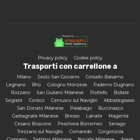
Privacy policy
Cookie policy
Trasporti con carrellone a
Milano
Sesto San Giovanni
Cinisello Balsamo
Legnano
Rho
Cologno Monzese
Paderno Dugnano
Rozzano
San Giuliano Milanese
Pioltello
Bollate
Segrate
Corsico
Cernusco sul Naviglio
Abbiategrasso
San Donato Milanese
Parabiago
Buccinasco
Garbagnate Milanese
Bresso
Lainate
Magenta
Cesano Boscone
Peschiera Borromeo
Senago
Trezzano sul Naviglio
Cornaredo
Gorgonzola
Cormano
Settimo Milanese
Novate Milanese
Arese