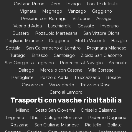
Castano Primo
Pero
Inzago
Locate di Triulzi
Vignate
Magnago
Vanzago
Gaggiano
Pessano con Bornago
Vittuone
Assago
Vaprio d Adda
Lacchiarella
Gessate
Inveruno
Bussero
Pozzuolo Martesana
San Vittore Olona
Pogliano Milanese
Cuggiono
Motta Visconti
Basiglio
Settala
San Colombano al Lambro
Pregnana Milanese
Turbigo
Binasco
Cambiago
Zibido San Giacomo
San Giorgio su Legnano
Robecco sul Naviglio
Arconate
Dairago
Marcallo con Casone
Villa Cortese
Pantigliate
Pozzo d Adda
Truccazzano
Rosate
Casorezzo
Vanzaghello
Trezzano Rosa
Cerro al Lambro
Trasporti con vasche ribaltabili a
Milano
Sesto San Giovanni
Cinisello Balsamo
Legnano
Rho
Cologno Monzese
Paderno Dugnano
Rozzano
San Giuliano Milanese
Pioltello
Bollate