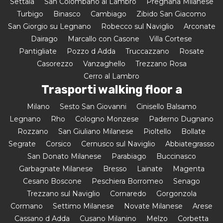
Settala
San Colombano al Lambro
Pregnana Milanese
Turbigo
Binasco
Cambiago
Zibido San Giacomo
San Giorgio su Legnano
Robecco sul Naviglio
Arconate
Dairago
Marcallo con Casone
Villa Cortese
Pantigliate
Pozzo d Adda
Truccazzano
Rosate
Casorezzo
Vanzaghello
Trezzano Rosa
Cerro al Lambro
Trasporti walking floor a
Milano
Sesto San Giovanni
Cinisello Balsamo
Legnano
Rho
Cologno Monzese
Paderno Dugnano
Rozzano
San Giuliano Milanese
Pioltello
Bollate
Segrate
Corsico
Cernusco sul Naviglio
Abbiategrasso
San Donato Milanese
Parabiago
Buccinasco
Garbagnate Milanese
Bresso
Lainate
Magenta
Cesano Boscone
Peschiera Borromeo
Senago
Trezzano sul Naviglio
Cornaredo
Gorgonzola
Cormano
Settimo Milanese
Novate Milanese
Arese
Cassano d Adda
Cusano Milanino
Melzo
Corbetta