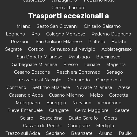
Cerro al Lambro
Trasporti eccezionali a
Milano
Sesto San Giovanni
Cinisello Balsamo
Legnano
Rho
Cologno Monzese
Paderno Dugnano
Rozzano
San Giuliano Milanese
Pioltello
Bollate
Segrate
Corsico
Cernusco sul Naviglio
Abbiategrasso
San Donato Milanese
Parabiago
Buccinasco
Garbagnate Milanese
Bresso
Lainate
Magenta
Cesano Boscone
Peschiera Borromeo
Senago
Trezzano sul Naviglio
Cornaredo
Gorgonzola
Cormano
Settimo Milanese
Novate Milanese
Arese
Cassano d Adda
Cusano Milanino
Melzo
Corbetta
Melegnano
Bareggio
Nerviano
Vimodrone
Pieve Emanuele
Carugate
Cerro Maggiore
Cesate
Solaro
Rescaldina
Busto Garolfo
Opera
Cassina de Pecchi
Canegrate
Mediglia
Trezzo sull Adda
Sedriano
Baranzate
Arluno
Paullo