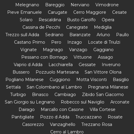
Melegnano
Bareggio
Nerviano
Vimodrone
Pieve Emanuele
Carugate
Cerro Maggiore
Cesate
Solaro
Rescaldina
Busto Garolfo
Opera
Cassina de Pecchi
Canegrate
Mediglia
Trezzo sull Adda
Sedriano
Baranzate
Arluno
Paullo
Castano Primo
Pero
Inzago
Locate di Triulzi
Vignate
Magnago
Vanzago
Gaggiano
Pessano con Bornago
Vittuone
Assago
Vaprio d Adda
Lacchiarella
Gessate
Inveruno
Bussero
Pozzuolo Martesana
San Vittore Olona
Pogliano Milanese
Cuggiono
Motta Visconti
Basiglio
Settala
San Colombano al Lambro
Pregnana Milanese
Turbigo
Binasco
Cambiago
Zibido San Giacomo
San Giorgio su Legnano
Robecco sul Naviglio
Arconate
Dairago
Marcallo con Casone
Villa Cortese
Pantigliate
Pozzo d Adda
Truccazzano
Rosate
Casorezzo
Vanzaghello
Trezzano Rosa
Cerro al Lambro