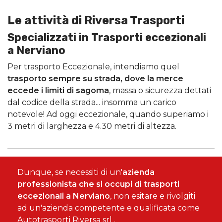
Le attività di Riversa Trasporti
Specializzati in Trasporti eccezionali
a Nerviano
Per trasporto Eccezionale, intendiamo quel
trasporto sempre su strada, dove la merce
eccede i limiti di sagoma
, massa o sicurezza dettati
dal codice della strada... insomma un carico
notevole! Ad oggi eccezionale, quando superiamo i
3 metri di larghezza e 4.30 metri di altezza.
Dunque, se necessiti di un'
azienda
professionista che si occupi di trasporti
eccezionali a Nerviano
, non esitare e rivolgiti
ad un'azienda competente e qualificata come
Autotrasporti Riversa srl .