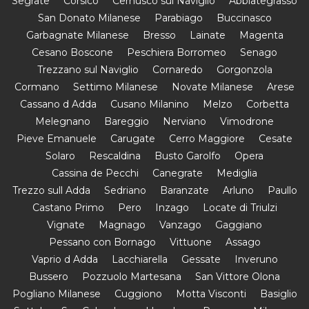
Segrate
Corsico
Cernusco sul Naviglio
Abbiategrasso
San Donato Milanese
Parabiago
Buccinasco
Garbagnate Milanese
Bresso
Lainate
Magenta
Cesano Boscone
Peschiera Borromeo
Senago
Trezzano sul Naviglio
Cornaredo
Gorgonzola
Cormano
Settimo Milanese
Novate Milanese
Arese
Cassano d Adda
Cusano Milanino
Melzo
Corbetta
Melegnano
Bareggio
Nerviano
Vimodrone
Pieve Emanuele
Carugate
Cerro Maggiore
Cesate
Solaro
Rescaldina
Busto Garolfo
Opera
Cassina de Pecchi
Canegrate
Mediglia
Trezzo sull Adda
Sedriano
Baranzate
Arluno
Paullo
Castano Primo
Pero
Inzago
Locate di Triulzi
Vignate
Magnago
Vanzago
Gaggiano
Pessano con Bornago
Vittuone
Assago
Vaprio d Adda
Lacchiarella
Gessate
Inveruno
Bussero
Pozzuolo Martesana
San Vittore Olona
Pogliano Milanese
Cuggiono
Motta Visconti
Basiglio