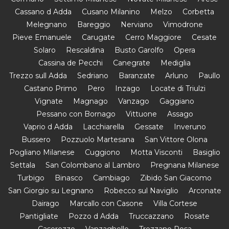
Cassano d Adda
Cusano Milanino
Melzo
Corbetta
Melegnano
Bareggio
Nerviano
Vimodrone
Pieve Emanuele
Carugate
Cerro Maggiore
Cesate
Solaro
Rescaldina
Busto Garolfo
Opera
Cassina de Pecchi
Canegrate
Mediglia
Trezzo sull Adda
Sedriano
Baranzate
Arluno
Paullo
Castano Primo
Pero
Inzago
Locate di Triulzi
Vignate
Magnago
Vanzago
Gaggiano
Pessano con Bornago
Vittuone
Assago
Vaprio d Adda
Lacchiarella
Gessate
Inveruno
Bussero
Pozzuolo Martesana
San Vittore Olona
Pogliano Milanese
Cuggiono
Motta Visconti
Basiglio
Settala
San Colombano al Lambro
Pregnana Milanese
Turbigo
Binasco
Cambiago
Zibido San Giacomo
San Giorgio su Legnano
Robecco sul Naviglio
Arconate
Dairago
Marcallo con Casone
Villa Cortese
Pantigliate
Pozzo d Adda
Truccazzano
Rosate
Casorezzo
Vanzaghello
Trezzano Rosa