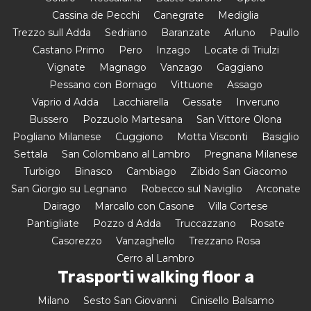
Cassina de Pecchi
Canegrate
Mediglia
Trezzo sull Adda
Sedriano
Baranzate
Arluno
Paullo
Castano Primo
Pero
Inzago
Locate di Triulzi
Vignate
Magnago
Vanzago
Gaggiano
Pessano con Bornago
Vittuone
Assago
Vaprio d Adda
Lacchiarella
Gessate
Inveruno
Bussero
Pozzuolo Martesana
San Vittore Olona
Pogliano Milanese
Cuggiono
Motta Visconti
Basiglio
Settala
San Colombano al Lambro
Pregnana Milanese
Turbigo
Binasco
Cambiago
Zibido San Giacomo
San Giorgio su Legnano
Robecco sul Naviglio
Arconate
Dairago
Marcallo con Casone
Villa Cortese
Pantigliate
Pozzo d Adda
Truccazzano
Rosate
Casorezzo
Vanzaghello
Trezzano Rosa
Cerro al Lambro
Trasporti walking floor a
Milano
Sesto San Giovanni
Cinisello Balsamo