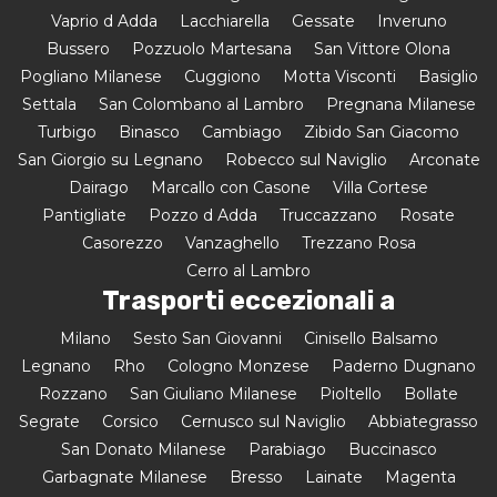
Vaprio d Adda
Lacchiarella
Gessate
Inveruno
Bussero
Pozzuolo Martesana
San Vittore Olona
Pogliano Milanese
Cuggiono
Motta Visconti
Basiglio
Settala
San Colombano al Lambro
Pregnana Milanese
Turbigo
Binasco
Cambiago
Zibido San Giacomo
San Giorgio su Legnano
Robecco sul Naviglio
Arconate
Dairago
Marcallo con Casone
Villa Cortese
Pantigliate
Pozzo d Adda
Truccazzano
Rosate
Casorezzo
Vanzaghello
Trezzano Rosa
Cerro al Lambro
Trasporti eccezionali a
Milano
Sesto San Giovanni
Cinisello Balsamo
Legnano
Rho
Cologno Monzese
Paderno Dugnano
Rozzano
San Giuliano Milanese
Pioltello
Bollate
Segrate
Corsico
Cernusco sul Naviglio
Abbiategrasso
San Donato Milanese
Parabiago
Buccinasco
Garbagnate Milanese
Bresso
Lainate
Magenta