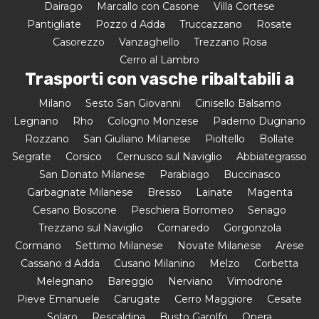
Dairago
Marcallo con Casone
Villa Cortese
Pantigliate
Pozzo d Adda
Truccazzano
Rosate
Casorezzo
Vanzaghello
Trezzano Rosa
Cerro al Lambro
Trasporti con vasche ribaltabili a
Milano
Sesto San Giovanni
Cinisello Balsamo
Legnano
Rho
Cologno Monzese
Paderno Dugnano
Rozzano
San Giuliano Milanese
Pioltello
Bollate
Segrate
Corsico
Cernusco sul Naviglio
Abbiategrasso
San Donato Milanese
Parabiago
Buccinasco
Garbagnate Milanese
Bresso
Lainate
Magenta
Cesano Boscone
Peschiera Borromeo
Senago
Trezzano sul Naviglio
Cornaredo
Gorgonzola
Cormano
Settimo Milanese
Novate Milanese
Arese
Cassano d Adda
Cusano Milanino
Melzo
Corbetta
Melegnano
Bareggio
Nerviano
Vimodrone
Pieve Emanuele
Carugate
Cerro Maggiore
Cesate
Solaro
Rescaldina
Busto Garolfo
Opera