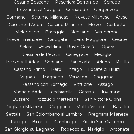
Cesano Boscone
Peschiera Borromeo
Senago
Trezzano sul Naviglio
Cornaredo
Gorgonzola
Cormano
Settimo Milanese
Novate Milanese
Arese
Cassano d Adda
Cusano Milanino
Melzo
Corbetta
Melegnano
Bareggio
Nerviano
Vimodrone
Pieve Emanuele
Carugate
Cerro Maggiore
Cesate
Solaro
Rescaldina
Busto Garolfo
Opera
Cassina de Pecchi
Canegrate
Mediglia
Trezzo sull Adda
Sedriano
Baranzate
Arluno
Paullo
Castano Primo
Pero
Inzago
Locate di Triulzi
Vignate
Magnago
Vanzago
Gaggiano
Pessano con Bornago
Vittuone
Assago
Vaprio d Adda
Lacchiarella
Gessate
Inveruno
Bussero
Pozzuolo Martesana
San Vittore Olona
Pogliano Milanese
Cuggiono
Motta Visconti
Basiglio
Settala
San Colombano al Lambro
Pregnana Milanese
Turbigo
Binasco
Cambiago
Zibido San Giacomo
San Giorgio su Legnano
Robecco sul Naviglio
Arconate