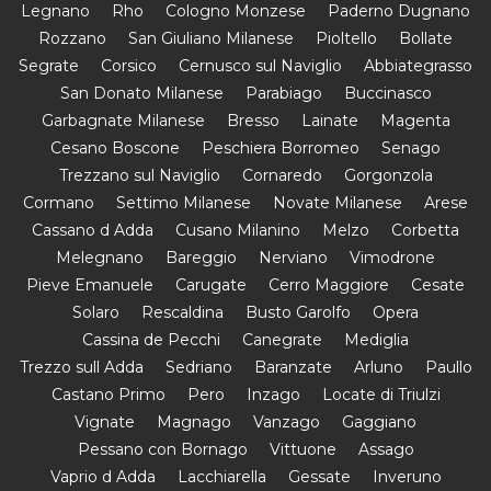
Legnano
Rho
Cologno Monzese
Paderno Dugnano
Rozzano
San Giuliano Milanese
Pioltello
Bollate
Segrate
Corsico
Cernusco sul Naviglio
Abbiategrasso
San Donato Milanese
Parabiago
Buccinasco
Garbagnate Milanese
Bresso
Lainate
Magenta
Cesano Boscone
Peschiera Borromeo
Senago
Trezzano sul Naviglio
Cornaredo
Gorgonzola
Cormano
Settimo Milanese
Novate Milanese
Arese
Cassano d Adda
Cusano Milanino
Melzo
Corbetta
Melegnano
Bareggio
Nerviano
Vimodrone
Pieve Emanuele
Carugate
Cerro Maggiore
Cesate
Solaro
Rescaldina
Busto Garolfo
Opera
Cassina de Pecchi
Canegrate
Mediglia
Trezzo sull Adda
Sedriano
Baranzate
Arluno
Paullo
Castano Primo
Pero
Inzago
Locate di Triulzi
Vignate
Magnago
Vanzago
Gaggiano
Pessano con Bornago
Vittuone
Assago
Vaprio d Adda
Lacchiarella
Gessate
Inveruno