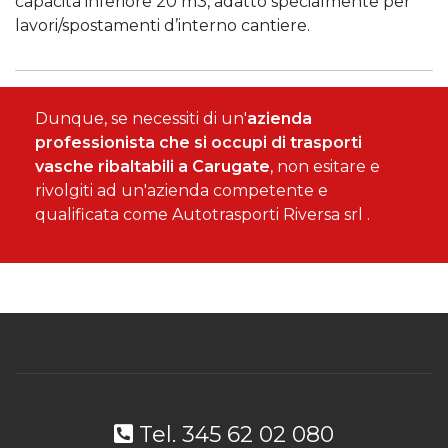
capacità inferiore 20 m3, adatto specialmente per
lavori/spostamenti d’interno cantiere.
Dunque, se necessiti di un'
azienda
professionista che si occupi di trasporti
vasche ribaltabili a Carugate
, non esitare e
rivolgiti ad un'azienda competente e
qualificata come Autotrasporti Riversa srl .
Tel. 345 62 02 080