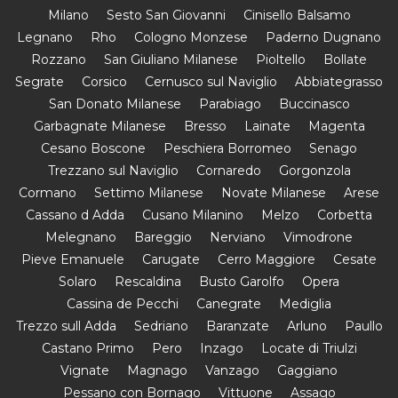
Milano
Sesto San Giovanni
Cinisello Balsamo
Legnano
Rho
Cologno Monzese
Paderno Dugnano
Rozzano
San Giuliano Milanese
Pioltello
Bollate
Segrate
Corsico
Cernusco sul Naviglio
Abbiategrasso
San Donato Milanese
Parabiago
Buccinasco
Garbagnate Milanese
Bresso
Lainate
Magenta
Cesano Boscone
Peschiera Borromeo
Senago
Trezzano sul Naviglio
Cornaredo
Gorgonzola
Cormano
Settimo Milanese
Novate Milanese
Arese
Cassano d Adda
Cusano Milanino
Melzo
Corbetta
Melegnano
Bareggio
Nerviano
Vimodrone
Pieve Emanuele
Carugate
Cerro Maggiore
Cesate
Solaro
Rescaldina
Busto Garolfo
Opera
Cassina de Pecchi
Canegrate
Mediglia
Trezzo sull Adda
Sedriano
Baranzate
Arluno
Paullo
Castano Primo
Pero
Inzago
Locate di Triulzi
Vignate
Magnago
Vanzago
Gaggiano
Pessano con Bornago
Vittuone
Assago