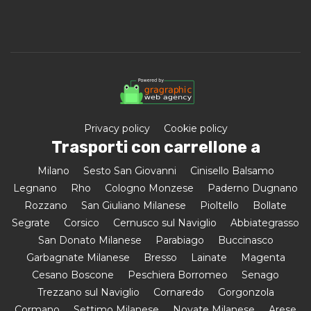
Privacy policy
Cookie policy
Trasporti con carrellone a
Milano
Sesto San Giovanni
Cinisello Balsamo
Legnano
Rho
Cologno Monzese
Paderno Dugnano
Rozzano
San Giuliano Milanese
Pioltello
Bollate
Segrate
Corsico
Cernusco sul Naviglio
Abbiategrasso
San Donato Milanese
Parabiago
Buccinasco
Garbagnate Milanese
Bresso
Lainate
Magenta
Cesano Boscone
Peschiera Borromeo
Senago
Trezzano sul Naviglio
Cornaredo
Gorgonzola
Cormano
Settimo Milanese
Novate Milanese
Arese