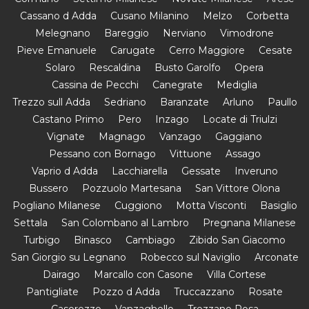
Cassano d Adda
Cusano Milanino
Melzo
Corbetta
Melegnano
Bareggio
Nerviano
Vimodrone
Pieve Emanuele
Carugate
Cerro Maggiore
Cesate
Solaro
Rescaldina
Busto Garolfo
Opera
Cassina de Pecchi
Canegrate
Mediglia
Trezzo sull Adda
Sedriano
Baranzate
Arluno
Paullo
Castano Primo
Pero
Inzago
Locate di Triulzi
Vignate
Magnago
Vanzago
Gaggiano
Pessano con Bornago
Vittuone
Assago
Vaprio d Adda
Lacchiarella
Gessate
Inveruno
Bussero
Pozzuolo Martesana
San Vittore Olona
Pogliano Milanese
Cuggiono
Motta Visconti
Basiglio
Settala
San Colombano al Lambro
Pregnana Milanese
Turbigo
Binasco
Cambiago
Zibido San Giacomo
San Giorgio su Legnano
Robecco sul Naviglio
Arconate
Dairago
Marcallo con Casone
Villa Cortese
Pantigliate
Pozzo d Adda
Truccazzano
Rosate
Casorezzo
Vanzaghello
Trezzano Rosa