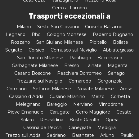
Cerro al Lambro
Trasporti eccezionali a
Milano
Sesto San Giovanni
Cinisello Balsamo
Legnano
Rho
Cologno Monzese
Paderno Dugnano
Rozzano
San Giuliano Milanese
Pioltello
Bollate
Segrate
Corsico
Cernusco sul Naviglio
Abbiategrasso
San Donato Milanese
Parabiago
Buccinasco
Garbagnate Milanese
Bresso
Lainate
Magenta
Cesano Boscone
Peschiera Borromeo
Senago
Trezzano sul Naviglio
Cornaredo
Gorgonzola
Cormano
Settimo Milanese
Novate Milanese
Arese
Cassano d Adda
Cusano Milanino
Melzo
Corbetta
Melegnano
Bareggio
Nerviano
Vimodrone
Pieve Emanuele
Carugate
Cerro Maggiore
Cesate
Solaro
Rescaldina
Busto Garolfo
Opera
Cassina de Pecchi
Canegrate
Mediglia
Trezzo sull Adda
Sedriano
Baranzate
Arluno
Paullo