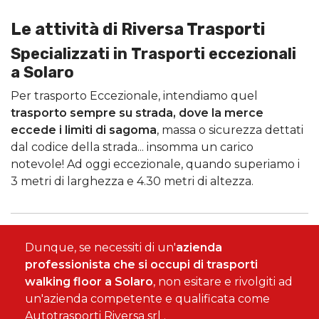
Le attività di Riversa Trasporti
Specializzati in Trasporti eccezionali
a Solaro
Per trasporto Eccezionale, intendiamo quel
trasporto sempre su strada, dove la merce
eccede i limiti di sagoma
, massa o sicurezza dettati
dal codice della strada... insomma un carico
notevole! Ad oggi eccezionale, quando superiamo i
3 metri di larghezza e 4.30 metri di altezza.
Dunque, se necessiti di un'
azienda
professionista che si occupi di trasporti
walking floor a Solaro
, non esitare e rivolgiti ad
un'azienda competente e qualificata come
Autotrasporti Riversa srl .