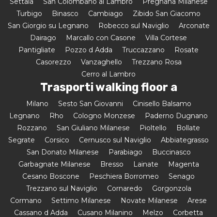
Settala
San Colombano al Lambro
Pregnana Milanese
Turbigo
Binasco
Cambiago
Zibido San Giacomo
San Giorgio su Legnano
Robecco sul Naviglio
Arconate
Dairago
Marcallo con Casone
Villa Cortese
Pantigliate
Pozzo d Adda
Truccazzano
Rosate
Casorezzo
Vanzaghello
Trezzano Rosa
Cerro al Lambro
Trasporti walking floor a
Milano
Sesto San Giovanni
Cinisello Balsamo
Legnano
Rho
Cologno Monzese
Paderno Dugnano
Rozzano
San Giuliano Milanese
Pioltello
Bollate
Segrate
Corsico
Cernusco sul Naviglio
Abbiategrasso
San Donato Milanese
Parabiago
Buccinasco
Garbagnate Milanese
Bresso
Lainate
Magenta
Cesano Boscone
Peschiera Borromeo
Senago
Trezzano sul Naviglio
Cornaredo
Gorgonzola
Cormano
Settimo Milanese
Novate Milanese
Arese
Cassano d Adda
Cusano Milanino
Melzo
Corbetta