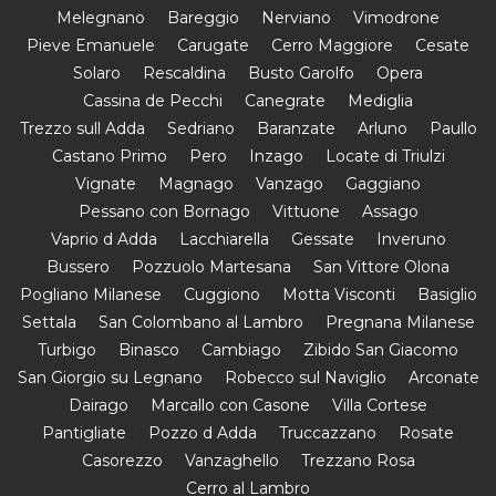
Melegnano
Bareggio
Nerviano
Vimodrone
Pieve Emanuele
Carugate
Cerro Maggiore
Cesate
Solaro
Rescaldina
Busto Garolfo
Opera
Cassina de Pecchi
Canegrate
Mediglia
Trezzo sull Adda
Sedriano
Baranzate
Arluno
Paullo
Castano Primo
Pero
Inzago
Locate di Triulzi
Vignate
Magnago
Vanzago
Gaggiano
Pessano con Bornago
Vittuone
Assago
Vaprio d Adda
Lacchiarella
Gessate
Inveruno
Bussero
Pozzuolo Martesana
San Vittore Olona
Pogliano Milanese
Cuggiono
Motta Visconti
Basiglio
Settala
San Colombano al Lambro
Pregnana Milanese
Turbigo
Binasco
Cambiago
Zibido San Giacomo
San Giorgio su Legnano
Robecco sul Naviglio
Arconate
Dairago
Marcallo con Casone
Villa Cortese
Pantigliate
Pozzo d Adda
Truccazzano
Rosate
Casorezzo
Vanzaghello
Trezzano Rosa
Cerro al Lambro