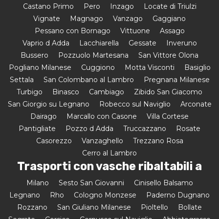
Castano Primo
Pero
Inzago
Locate di Triulzi
Vignate
Magnago
Vanzago
Gaggiano
Pessano con Bornago
Vittuone
Assago
Vaprio d Adda
Lacchiarella
Gessate
Inveruno
Bussero
Pozzuolo Martesana
San Vittore Olona
Pogliano Milanese
Cuggiono
Motta Visconti
Basiglio
Settala
San Colombano al Lambro
Pregnana Milanese
Turbigo
Binasco
Cambiago
Zibido San Giacomo
San Giorgio su Legnano
Robecco sul Naviglio
Arconate
Dairago
Marcallo con Casone
Villa Cortese
Pantigliate
Pozzo d Adda
Truccazzano
Rosate
Casorezzo
Vanzaghello
Trezzano Rosa
Cerro al Lambro
Trasporti con vasche ribaltabili a
Milano
Sesto San Giovanni
Cinisello Balsamo
Legnano
Rho
Cologno Monzese
Paderno Dugnano
Rozzano
San Giuliano Milanese
Pioltello
Bollate