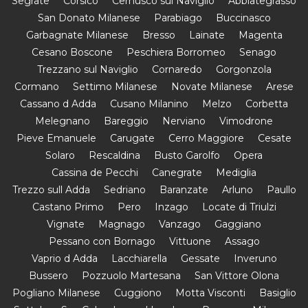
Segrate
Corsico
Cernusco sul Naviglio
Abbiategrasso
San Donato Milanese
Parabiago
Buccinasco
Garbagnate Milanese
Bresso
Lainate
Magenta
Cesano Boscone
Peschiera Borromeo
Senago
Trezzano sul Naviglio
Cornaredo
Gorgonzola
Cormano
Settimo Milanese
Novate Milanese
Arese
Cassano d Adda
Cusano Milanino
Melzo
Corbetta
Melegnano
Bareggio
Nerviano
Vimodrone
Pieve Emanuele
Carugate
Cerro Maggiore
Cesate
Solaro
Rescaldina
Busto Garolfo
Opera
Cassina de Pecchi
Canegrate
Mediglia
Trezzo sull Adda
Sedriano
Baranzate
Arluno
Paullo
Castano Primo
Pero
Inzago
Locate di Triulzi
Vignate
Magnago
Vanzago
Gaggiano
Pessano con Bornago
Vittuone
Assago
Vaprio d Adda
Lacchiarella
Gessate
Inveruno
Bussero
Pozzuolo Martesana
San Vittore Olona
Pogliano Milanese
Cuggiono
Motta Visconti
Basiglio