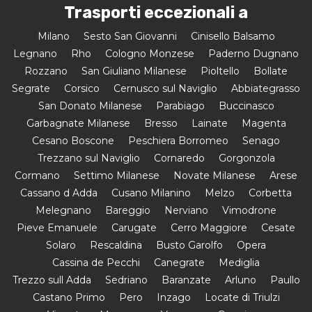
Trasporti eccezionali a
Milano
Sesto San Giovanni
Cinisello Balsamo
Legnano
Rho
Cologno Monzese
Paderno Dugnano
Rozzano
San Giuliano Milanese
Pioltello
Bollate
Segrate
Corsico
Cernusco sul Naviglio
Abbiategrasso
San Donato Milanese
Parabiago
Buccinasco
Garbagnate Milanese
Bresso
Lainate
Magenta
Cesano Boscone
Peschiera Borromeo
Senago
Trezzano sul Naviglio
Cornaredo
Gorgonzola
Cormano
Settimo Milanese
Novate Milanese
Arese
Cassano d Adda
Cusano Milanino
Melzo
Corbetta
Melegnano
Bareggio
Nerviano
Vimodrone
Pieve Emanuele
Carugate
Cerro Maggiore
Cesate
Solaro
Rescaldina
Busto Garolfo
Opera
Cassina de Pecchi
Canegrate
Mediglia
Trezzo sull Adda
Sedriano
Baranzate
Arluno
Paullo
Castano Primo
Pero
Inzago
Locate di Triulzi