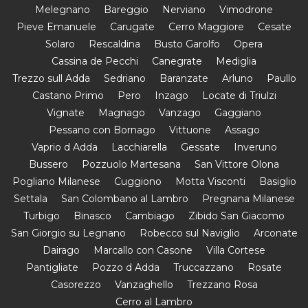
Melegnano
Bareggio
Nerviano
Vimodrone
Pieve Emanuele
Carugate
Cerro Maggiore
Cesate
Solaro
Rescaldina
Busto Garolfo
Opera
Cassina de Pecchi
Canegrate
Mediglia
Trezzo sull Adda
Sedriano
Baranzate
Arluno
Paullo
Castano Primo
Pero
Inzago
Locate di Triulzi
Vignate
Magnago
Vanzago
Gaggiano
Pessano con Bornago
Vittuone
Assago
Vaprio d Adda
Lacchiarella
Gessate
Inveruno
Bussero
Pozzuolo Martesana
San Vittore Olona
Pogliano Milanese
Cuggiono
Motta Visconti
Basiglio
Settala
San Colombano al Lambro
Pregnana Milanese
Turbigo
Binasco
Cambiago
Zibido San Giacomo
San Giorgio su Legnano
Robecco sul Naviglio
Arconate
Dairago
Marcallo con Casone
Villa Cortese
Pantigliate
Pozzo d Adda
Truccazzano
Rosate
Casorezzo
Vanzaghello
Trezzano Rosa
Cerro al Lambro