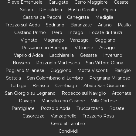
Pieve Emanuele
Carugate
Cerro Maggiore
Cesate
Solaro
Rescaldina
Busto Garolfo
Opera
Cassina de Pecchi
Canegrate
Mediglia
Trezzo sull Adda
Sedriano
Baranzate
Arluno
Paullo
Castano Primo
Pero
Inzago
Locate di Triulzi
Vignate
Magnago
Vanzago
Gaggiano
Pessano con Bornago
Vittuone
Assago
Vaprio d Adda
Lacchiarella
Gessate
Inveruno
Bussero
Pozzuolo Martesana
San Vittore Olona
Pogliano Milanese
Cuggiono
Motta Visconti
Basiglio
Settala
San Colombano al Lambro
Pregnana Milanese
Turbigo
Binasco
Cambiago
Zibido San Giacomo
San Giorgio su Legnano
Robecco sul Naviglio
Arconate
Dairago
Marcallo con Casone
Villa Cortese
Pantigliate
Pozzo d Adda
Truccazzano
Rosate
Casorezzo
Vanzaghello
Trezzano Rosa
Cerro al Lambro
Condividi