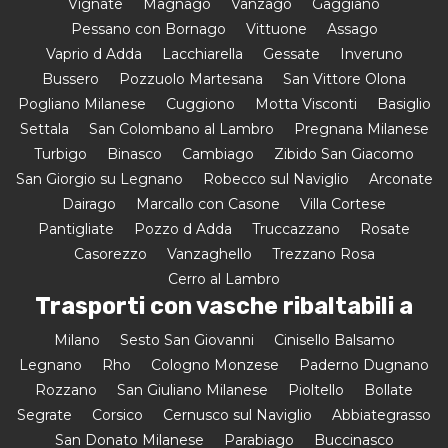
Vignate
Magnago
Vanzago
Gaggiano
Pessano con Bornago
Vittuone
Assago
Vaprio d Adda
Lacchiarella
Gessate
Inveruno
Bussero
Pozzuolo Martesana
San Vittore Olona
Pogliano Milanese
Cuggiono
Motta Visconti
Basiglio
Settala
San Colombano al Lambro
Pregnana Milanese
Turbigo
Binasco
Cambiago
Zibido San Giacomo
San Giorgio su Legnano
Robecco sul Naviglio
Arconate
Dairago
Marcallo con Casone
Villa Cortese
Pantigliate
Pozzo d Adda
Truccazzano
Rosate
Casorezzo
Vanzaghello
Trezzano Rosa
Cerro al Lambro
Trasporti con vasche ribaltabili a
Milano
Sesto San Giovanni
Cinisello Balsamo
Legnano
Rho
Cologno Monzese
Paderno Dugnano
Rozzano
San Giuliano Milanese
Pioltello
Bollate
Segrate
Corsico
Cernusco sul Naviglio
Abbiategrasso
San Donato Milanese
Parabiago
Buccinasco