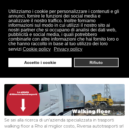
Utilizziamo i cookie per personalizzare i contenuti e gli
annunci, fornire le funzioni dei social media e
analizzare il nostro traffico. Inoltre forniamo
informazioni sul modo in cui utilizzi il nostro sito ai
nostri partner che si occupano di analisi dei dati web,
pubblicità e social media, i quali potrebbero
combinarle con altre informazioni che hai fornito loro o
che hanno raccolto in base al tuo utilizzo dei loro
servizi
Cookie policy
Privacy policy
Trasporti Walking Floor Rho :
Accetto i cookie
Rifiuto
Riversa Autotrasporti
Se sei alla ricerca di un'azienda specializzata in trasporti
walking floor a Rho al miglior costo, Riversa autotrasporti srl