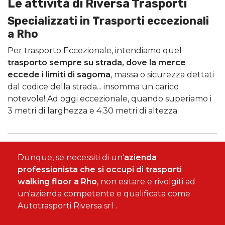
Le attività di Riversa Trasporti
Specializzati in Trasporti eccezionali
a Rho
Per trasporto Eccezionale, intendiamo quel
trasporto sempre su strada, dove la merce
eccede i limiti di sagoma
, massa o sicurezza dettati
dal codice della strada... insomma un carico
notevole! Ad oggi eccezionale, quando superiamo i
3 metri di larghezza e 4.30 metri di altezza.
Dunque, se necessiti di un'
azienda
professionista che si occupi di trasporti
walking floor a Rho
, non esitare e rivolgiti ad
un'azienda competente e qualificata come
Autotrasporti Riversa srl .