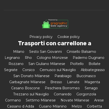
Privacy policy
Cookie policy
Trasporti con carrellone a
Milano
Sesto San Giovanni
Cinisello Balsamo
Legnano
Rho
Cologno Monzese
Paderno Dugnano
Rozzano
San Giuliano Milanese
Pioltello
Bollate
Segrate
Corsico
Cernusco sul Naviglio
Abbiategrasso
San Donato Milanese
Parabiago
Buccinasco
Garbagnate Milanese
Bresso
Lainate
Magenta
Cesano Boscone
Peschiera Borromeo
Senago
Trezzano sul Naviglio
Cornaredo
Gorgonzola
Cormano
Settimo Milanese
Novate Milanese
Arese
Cassano d Adda
Cusano Milanino
Melzo
Corbetta