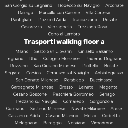
San Giorgio su Legnano
Robecco sul Naviglio
Arconate
Dairago
Marcallo con Casone
Villa Cortese
Pantigliate
Pozzo d Adda
Truccazzano
Rosate
Casorezzo
Vanzaghello
Trezzano Rosa
Cerro al Lambro
Trasporti walking floor a
Milano
Sesto San Giovanni
Cinisello Balsamo
Legnano
Rho
Cologno Monzese
Paderno Dugnano
Rozzano
San Giuliano Milanese
Pioltello
Bollate
Segrate
Corsico
Cernusco sul Naviglio
Abbiategrasso
San Donato Milanese
Parabiago
Buccinasco
Garbagnate Milanese
Bresso
Lainate
Magenta
Cesano Boscone
Peschiera Borromeo
Senago
Trezzano sul Naviglio
Cornaredo
Gorgonzola
Cormano
Settimo Milanese
Novate Milanese
Arese
Cassano d Adda
Cusano Milanino
Melzo
Corbetta
Melegnano
Bareggio
Nerviano
Vimodrone