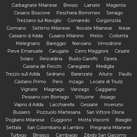
Garbagnate Milanese
Bresso
Lainate
Magenta
Cesano Boscone
Peschiera Borromeo
Senago
Trezzano sul Naviglio
Cornaredo
Gorgonzola
Cormano
Settimo Milanese
Novate Milanese
Arese
Cassano d Adda
Cusano Milanino
Melzo
Corbetta
Melegnano
Bareggio
Nerviano
Vimodrone
Pieve Emanuele
Carugate
Cerro Maggiore
Cesate
Solaro
Rescaldina
Busto Garolfo
Opera
Cassina de Pecchi
Canegrate
Mediglia
Trezzo sull Adda
Sedriano
Baranzate
Arluno
Paullo
Castano Primo
Pero
Inzago
Locate di Triulzi
Vignate
Magnago
Vanzago
Gaggiano
Pessano con Bornago
Vittuone
Assago
Vaprio d Adda
Lacchiarella
Gessate
Inveruno
Bussero
Pozzuolo Martesana
San Vittore Olona
Pogliano Milanese
Cuggiono
Motta Visconti
Basiglio
Settala
San Colombano al Lambro
Pregnana Milanese
Turbigo
Binasco
Cambiago
Zibido San Giacomo