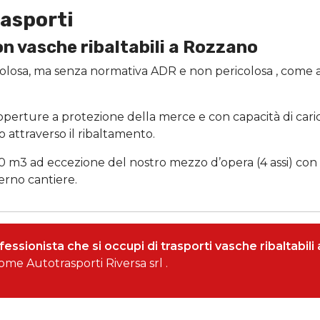
rasporti
on vasche ribaltabili a Rozzano
colosa, ma senza normativa ADR e non pericolosa , come a
perture a protezione della merce e con capacità di caric
o attraverso il ribaltamento.
 m3 ad eccezione del nostro mezzo d’opera (4 assi) con 
erno cantiere.
essionista che si occupi di trasporti vasche ribaltabil
me Autotrasporti Riversa srl .