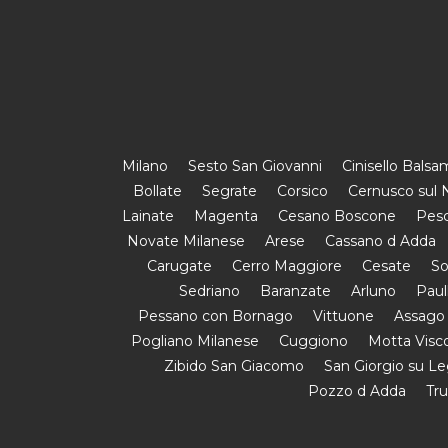
Milano
Sesto San Giovanni
Cinisello Bals
Bollate
Segrate
Corsico
Cernusco sul N
Lainate
Magenta
Cesano Boscone
Pesc
Novate Milanese
Arese
Cassano d Adda
Carugate
Cerro Maggiore
Cesate
So
Sedriano
Baranzate
Arluno
Paul
Pessano con Bornago
Vittuone
Assago
Pogliano Milanese
Cuggiono
Motta Visc
Zibido San Giacomo
San Giorgio su L
Pozzo d Adda
Tr