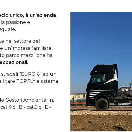
socio unico, è un’azienda
la passione e
squale.
e nel settore del
e un’impresa familiare,
sto parco mezzi, che ha
eccezionali.
ri stradali “EURO 6” ed un
atellitare TOPFLY e sistema
ale Gestori Ambientali n.
t.4 cl. B - cat.5 cl. E -