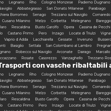
amo
Legnano
Rho
Cologno Monzese
Paderno Dugnano
aviglio
Abbiategrasso
San Donato Milanese
Parabiago
hiera Borromeo
Senago
Trezzano sul Naviglio
Cornaredo
Cusano Milanino
Melzo
Corbetta
Melegnano
Bareggi
laro
Rescaldina
Busto Garolfo
Opera
Cassina de Pecchi
lo
Castano Primo
Pero
Inzago
Locate di Triulzi
Vigna
Vaprio d Adda
Lacchiarella
Gessate
Inveruno
Busser
onti
Basiglio
Settala
San Colombano al Lambro
Pregnan
egnano
Robecco sul Naviglio
Arconate
Dairago
Marcallo
uccazzano
Rosate
Casorezzo
Vanzaghello
Trezzano Ro
Trasporti con vasche ribaltabili 
amo
Legnano
Rho
Cologno Monzese
Paderno Dugnano
aviglio
Abbiategrasso
San Donato Milanese
Parabiago
hiera Borromeo
Senago
Trezzano sul Naviglio
Cornaredo
Cusano Milanino
Melzo
Corbetta
Melegnano
Bareggi
laro
Rescaldina
Busto Garolfo
Opera
Cassina de Pecchi
lo
Castano Primo
Pero
Inzago
Locate di Triulzi
Vigna