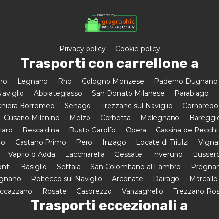
Privacy policy
Cookie policy
Trasporti con carrellone a
amo
Legnano
Rho
Cologno Monzese
Paderno Dugnano
aviglio
Abbiategrasso
San Donato Milanese
Parabiago
hiera Borromeo
Senago
Trezzano sul Naviglio
Cornaredo
Cusano Milanino
Melzo
Corbetta
Melegnano
Bareggi
laro
Rescaldina
Busto Garolfo
Opera
Cassina de Pecchi
lo
Castano Primo
Pero
Inzago
Locate di Triulzi
Vigna
Vaprio d Adda
Lacchiarella
Gessate
Inveruno
Busser
onti
Basiglio
Settala
San Colombano al Lambro
Pregnan
egnano
Robecco sul Naviglio
Arconate
Dairago
Marcallo
uccazzano
Rosate
Casorezzo
Vanzaghello
Trezzano Ro
Trasporti eccezionali a