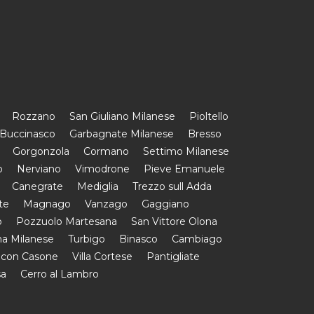
Rozzano
San Giuliano Milanese
Pioltello
Buccinasco
Garbagnate Milanese
Bresso
Gorgonzola
Cormano
Settimo Milanese
o
Nerviano
Vimodrone
Pieve Emanuele
Canegrate
Mediglia
Trezzo sull Adda
te
Magnago
Vanzago
Gaggiano
o
Pozzuolo Martesana
San Vittore Olona
a Milanese
Turbigo
Binasco
Cambiago
 con Casone
Villa Cortese
Pantigliate
sa
Cerro al Lambro