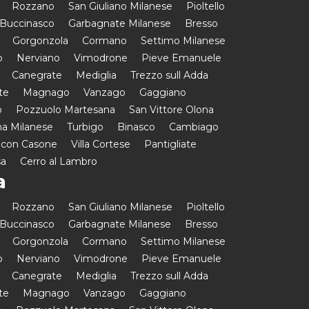
Rozzano
San Giuliano Milanese
Pioltello
Buccinasco
Garbagnate Milanese
Bresso
Gorgonzola
Cormano
Settimo Milanese
o
Nerviano
Vimodrone
Pieve Emanuele
Canegrate
Mediglia
Trezzo sull Adda
te
Magnago
Vanzago
Gaggiano
o
Pozzuolo Martesana
San Vittore Olona
a Milanese
Turbigo
Binasco
Cambiago
 con Casone
Villa Cortese
Pantigliate
sa
Cerro al Lambro
a
Rozzano
San Giuliano Milanese
Pioltello
Buccinasco
Garbagnate Milanese
Bresso
Gorgonzola
Cormano
Settimo Milanese
o
Nerviano
Vimodrone
Pieve Emanuele
Canegrate
Mediglia
Trezzo sull Adda
te
Magnago
Vanzago
Gaggiano