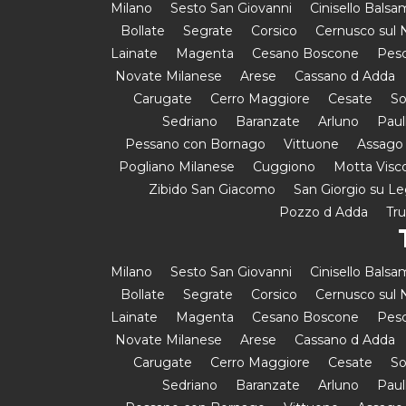
Milano
Sesto San Giovanni
Cinisello Bals
Bollate
Segrate
Corsico
Cernusco sul N
Lainate
Magenta
Cesano Boscone
Pesc
Novate Milanese
Arese
Cassano d Adda
Carugate
Cerro Maggiore
Cesate
So
Sedriano
Baranzate
Arluno
Paul
Pessano con Bornago
Vittuone
Assago
Pogliano Milanese
Cuggiono
Motta Visc
Zibido San Giacomo
San Giorgio su L
Pozzo d Adda
Tr
Milano
Sesto San Giovanni
Cinisello Bals
Bollate
Segrate
Corsico
Cernusco sul N
Lainate
Magenta
Cesano Boscone
Pesc
Novate Milanese
Arese
Cassano d Adda
Carugate
Cerro Maggiore
Cesate
So
Sedriano
Baranzate
Arluno
Paul