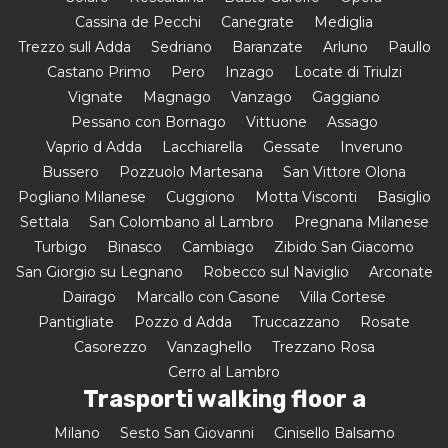
Cassina de Pecchi
Canegrate
Mediglia
Trezzo sull Adda
Sedriano
Baranzate
Arluno
Paullo
Castano Primo
Pero
Inzago
Locate di Triulzi
Vignate
Magnago
Vanzago
Gaggiano
Pessano con Bornago
Vittuone
Assago
Vaprio d Adda
Lacchiarella
Gessate
Inveruno
Bussero
Pozzuolo Martesana
San Vittore Olona
Pogliano Milanese
Cuggiono
Motta Visconti
Basiglio
Settala
San Colombano al Lambro
Pregnana Milanese
Turbigo
Binasco
Cambiago
Zibido San Giacomo
San Giorgio su Legnano
Robecco sul Naviglio
Arconate
Dairago
Marcallo con Casone
Villa Cortese
Pantigliate
Pozzo d Adda
Truccazzano
Rosate
Casorezzo
Vanzaghello
Trezzano Rosa
Cerro al Lambro
Trasporti walking floor a
Milano
Sesto San Giovanni
Cinisello Balsamo