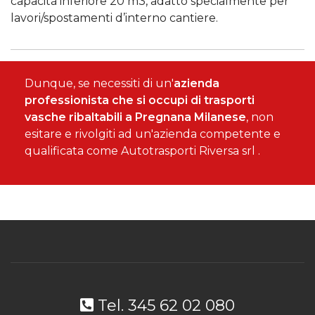
capacità inferiore 20 m3, adatto specialmente per
lavori/spostamenti d’interno cantiere.
Dunque, se necessiti di un'
azienda
professionista che si occupi di trasporti
vasche ribaltabili a Pregnana Milanese
, non
esitare e rivolgiti ad un'azienda competente e
qualificata come Autotrasporti Riversa srl .
Tel. 345 62 02 080