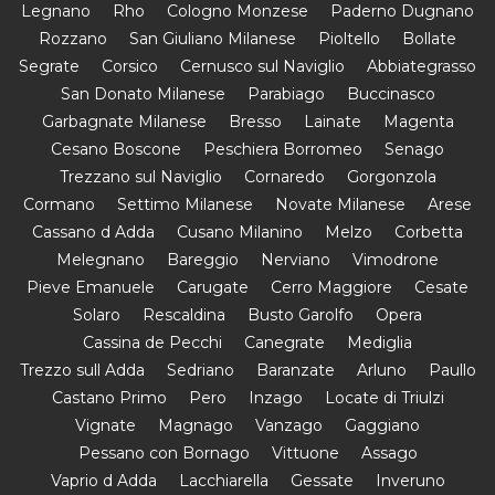
Legnano
Rho
Cologno Monzese
Paderno Dugnano
Rozzano
San Giuliano Milanese
Pioltello
Bollate
Segrate
Corsico
Cernusco sul Naviglio
Abbiategrasso
San Donato Milanese
Parabiago
Buccinasco
Garbagnate Milanese
Bresso
Lainate
Magenta
Cesano Boscone
Peschiera Borromeo
Senago
Trezzano sul Naviglio
Cornaredo
Gorgonzola
Cormano
Settimo Milanese
Novate Milanese
Arese
Cassano d Adda
Cusano Milanino
Melzo
Corbetta
Melegnano
Bareggio
Nerviano
Vimodrone
Pieve Emanuele
Carugate
Cerro Maggiore
Cesate
Solaro
Rescaldina
Busto Garolfo
Opera
Cassina de Pecchi
Canegrate
Mediglia
Trezzo sull Adda
Sedriano
Baranzate
Arluno
Paullo
Castano Primo
Pero
Inzago
Locate di Triulzi
Vignate
Magnago
Vanzago
Gaggiano
Pessano con Bornago
Vittuone
Assago
Vaprio d Adda
Lacchiarella
Gessate
Inveruno