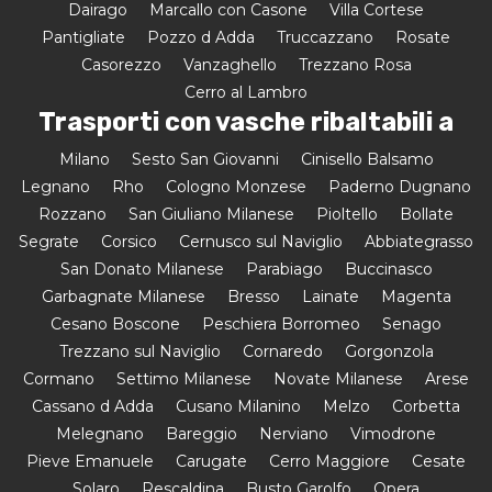
Dairago
Marcallo con Casone
Villa Cortese
Pantigliate
Pozzo d Adda
Truccazzano
Rosate
Casorezzo
Vanzaghello
Trezzano Rosa
Cerro al Lambro
Trasporti con vasche ribaltabili a
Milano
Sesto San Giovanni
Cinisello Balsamo
Legnano
Rho
Cologno Monzese
Paderno Dugnano
Rozzano
San Giuliano Milanese
Pioltello
Bollate
Segrate
Corsico
Cernusco sul Naviglio
Abbiategrasso
San Donato Milanese
Parabiago
Buccinasco
Garbagnate Milanese
Bresso
Lainate
Magenta
Cesano Boscone
Peschiera Borromeo
Senago
Trezzano sul Naviglio
Cornaredo
Gorgonzola
Cormano
Settimo Milanese
Novate Milanese
Arese
Cassano d Adda
Cusano Milanino
Melzo
Corbetta
Melegnano
Bareggio
Nerviano
Vimodrone
Pieve Emanuele
Carugate
Cerro Maggiore
Cesate
Solaro
Rescaldina
Busto Garolfo
Opera