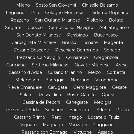
Milano
Sesto San Giovanni
Cinisello Balsamo
Legnano
Rho
Cologno Monzese
Paderno Dugnano
Rozzano
San Giuliano Milanese
Pioltello
Bollate
Segrate
Corsico
Cernusco sul Naviglio
Abbiategrasso
San Donato Milanese
Parabiago
Buccinasco
Garbagnate Milanese
Bresso
Lainate
Magenta
Cesano Boscone
Peschiera Borromeo
Senago
Trezzano sul Naviglio
Cornaredo
Gorgonzola
Cormano
Settimo Milanese
Novate Milanese
Arese
Cassano d Adda
Cusano Milanino
Melzo
Corbetta
Melegnano
Bareggio
Nerviano
Vimodrone
Pieve Emanuele
Carugate
Cerro Maggiore
Cesate
Solaro
Rescaldina
Busto Garolfo
Opera
Cassina de Pecchi
Canegrate
Mediglia
Trezzo sull Adda
Sedriano
Baranzate
Arluno
Paullo
Castano Primo
Pero
Inzago
Locate di Triulzi
Vignate
Magnago
Vanzago
Gaggiano
Pessano con Bornago
Vittuone
Assago