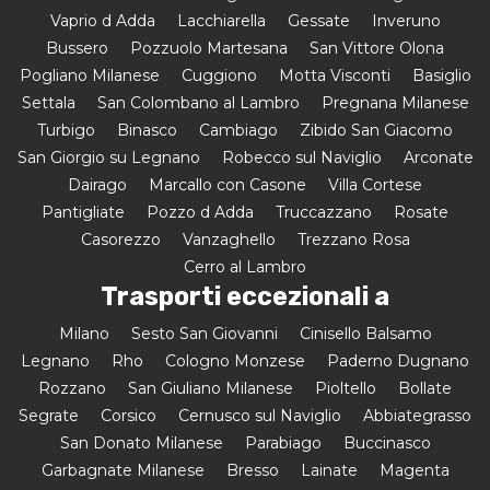
Vaprio d Adda
Lacchiarella
Gessate
Inveruno
Bussero
Pozzuolo Martesana
San Vittore Olona
Pogliano Milanese
Cuggiono
Motta Visconti
Basiglio
Settala
San Colombano al Lambro
Pregnana Milanese
Turbigo
Binasco
Cambiago
Zibido San Giacomo
San Giorgio su Legnano
Robecco sul Naviglio
Arconate
Dairago
Marcallo con Casone
Villa Cortese
Pantigliate
Pozzo d Adda
Truccazzano
Rosate
Casorezzo
Vanzaghello
Trezzano Rosa
Cerro al Lambro
Trasporti eccezionali a
Milano
Sesto San Giovanni
Cinisello Balsamo
Legnano
Rho
Cologno Monzese
Paderno Dugnano
Rozzano
San Giuliano Milanese
Pioltello
Bollate
Segrate
Corsico
Cernusco sul Naviglio
Abbiategrasso
San Donato Milanese
Parabiago
Buccinasco
Garbagnate Milanese
Bresso
Lainate
Magenta