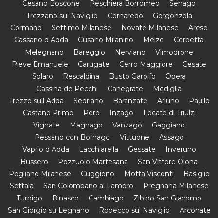
Cesano Boscone
Peschiera Borromeo
Senago
Trezzano sul Naviglio
Cornaredo
Gorgonzola
Cormano
Settimo Milanese
Novate Milanese
Arese
Cassano d Adda
Cusano Milanino
Melzo
Corbetta
Melegnano
Bareggio
Nerviano
Vimodrone
Pieve Emanuele
Carugate
Cerro Maggiore
Cesate
Solaro
Rescaldina
Busto Garolfo
Opera
Cassina de Pecchi
Canegrate
Mediglia
Trezzo sull Adda
Sedriano
Baranzate
Arluno
Paullo
Castano Primo
Pero
Inzago
Locate di Triulzi
Vignate
Magnago
Vanzago
Gaggiano
Pessano con Bornago
Vittuone
Assago
Vaprio d Adda
Lacchiarella
Gessate
Inveruno
Bussero
Pozzuolo Martesana
San Vittore Olona
Pogliano Milanese
Cuggiono
Motta Visconti
Basiglio
Settala
San Colombano al Lambro
Pregnana Milanese
Turbigo
Binasco
Cambiago
Zibido San Giacomo
San Giorgio su Legnano
Robecco sul Naviglio
Arconate