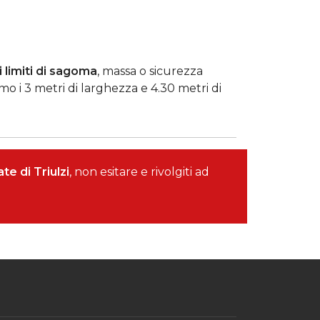
 limiti di sagoma
, massa o sicurezza
o i 3 metri di larghezza e 4.30 metri di
te di Triulzi
, non esitare e rivolgiti ad