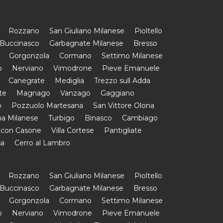
Rozzano
San Giuliano Milanese
Pioltello
Buccinasco
Garbagnate Milanese
Bresso
Gorgonzola
Cormano
Settimo Milanese
o
Nerviano
Vimodrone
Pieve Emanuele
Canegrate
Mediglia
Trezzo sull Adda
te
Magnago
Vanzago
Gaggiano
o
Pozzuolo Martesana
San Vittore Olona
a Milanese
Turbigo
Binasco
Cambiago
 con Casone
Villa Cortese
Pantigliate
sa
Cerro al Lambro
Rozzano
San Giuliano Milanese
Pioltello
Buccinasco
Garbagnate Milanese
Bresso
Gorgonzola
Cormano
Settimo Milanese
o
Nerviano
Vimodrone
Pieve Emanuele