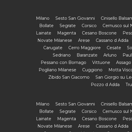
Milano
Sesto San Giovanni
Cinisello Bals
Bollate
Segrate
Corsico
Cernusco sul N
Lainate
Magenta
Cesano Boscone
Pesc
Novate Milanese
Arese
Cassano d Adda
Carugate
Cerro Maggiore
Cesate
So
Sedriano
Baranzate
Arluno
Paul
Pessano con Bornago
Vittuone
Assago
Pogliano Milanese
Cuggiono
Motta Visc
Zibido San Giacomo
San Giorgio su L
Pozzo d Adda
Tr
Milano
Sesto San Giovanni
Cinisello Bals
Bollate
Segrate
Corsico
Cernusco sul N
Lainate
Magenta
Cesano Boscone
Pesc
Novate Milanese
Arese
Cassano d Adda