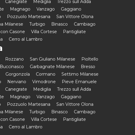
Canegrate
Mediglia
Trezzo sull Adda
te
Magnago
Vanzago
Gaggiano
o
Pozzuolo Martesana
San Vittore Olona
a Milanese
Turbigo
Binasco
Cambiago
 con Casone
Villa Cortese
Pantigliate
sa
Cerro al Lambro
a
Rozzano
San Giuliano Milanese
Pioltello
Buccinasco
Garbagnate Milanese
Bresso
Gorgonzola
Cormano
Settimo Milanese
o
Nerviano
Vimodrone
Pieve Emanuele
Canegrate
Mediglia
Trezzo sull Adda
te
Magnago
Vanzago
Gaggiano
o
Pozzuolo Martesana
San Vittore Olona
a Milanese
Turbigo
Binasco
Cambiago
 con Casone
Villa Cortese
Pantigliate
sa
Cerro al Lambro