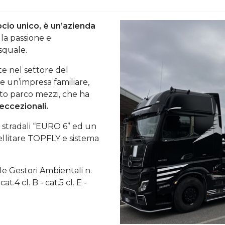
socio unico, è un’azienda
la passione e
squale.
e nel settore del
e un’impresa familiare,
sto parco mezzi, che ha
eccezionali.
ri stradali “EURO 6” ed un
atellitare TOPFLY e sistema
ale Gestori Ambientali n.
t.4 cl. B - cat.5 cl. E -