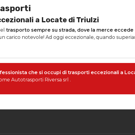
rasporti
cezionali a Locate di Triulzi
el
trasporto sempre su strada, dove la merce eccede i
 un carico notevole! Ad oggi eccezionale, quando superiam
essionista che si occupi di trasporti eccezionali a Loca
me Autotrasporti Riversa srl .