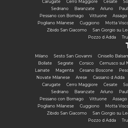
Carugate
Cerro Maggiore
Cesate
So
Sedriano
Baranzate
Arluno
Paul
Pessano con Bornago
Vittuone
Assago
Pogliano Milanese
Cuggiono
Motta Visc
Zibido San Giacomo
San Giorgio su L
Pozzo d Adda
Tr
Milano
Sesto San Giovanni
Cinisello Bals
Bollate
Segrate
Corsico
Cernusco sul N
Lainate
Magenta
Cesano Boscone
Pesc
Novate Milanese
Arese
Cassano d Adda
Carugate
Cerro Maggiore
Cesate
So
Sedriano
Baranzate
Arluno
Paul
Pessano con Bornago
Vittuone
Assago
Pogliano Milanese
Cuggiono
Motta Visc
Zibido San Giacomo
San Giorgio su L
Pozzo d Adda
Tr