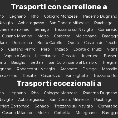
Trasporti con carrellone a
amo
Legnano
Rho
Cologno Monzese
Paderno Dugnano
aviglio
Abbiategrasso
San Donato Milanese
Parabiago
hiera Borromeo
Senago
Trezzano sul Naviglio
Cornaredo
Cusano Milanino
Melzo
Corbetta
Melegnano
Bareggi
laro
Rescaldina
Busto Garolfo
Opera
Cassina de Pecchi
lo
Castano Primo
Pero
Inzago
Locate di Triulzi
Vigna
Vaprio d Adda
Lacchiarella
Gessate
Inveruno
Busser
onti
Basiglio
Settala
San Colombano al Lambro
Pregnan
egnano
Robecco sul Naviglio
Arconate
Dairago
Marcallo
uccazzano
Rosate
Casorezzo
Vanzaghello
Trezzano Ro
Trasporti eccezionali a
amo
Legnano
Rho
Cologno Monzese
Paderno Dugnano
aviglio
Abbiategrasso
San Donato Milanese
Parabiago
hiera Borromeo
Senago
Trezzano sul Naviglio
Cornaredo
Cusano Milanino
Melzo
Corbetta
Melegnano
Bareggi