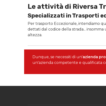
Le attività di Riversa T
Specializzati in Trasporti ec
Per trasporto Eccezionale, intendiamo qu
dettati dal codice della strada... insomma
altezza.
Dunque, se necessiti di un'
azienda prof
un'azienda competente e qualificata co