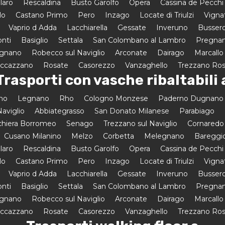
laro
Rescaldina
Busto Garolfo
Opera
Cassina de Pecchi
lo
Castano Primo
Pero
Inzago
Locate di Triulzi
Vigna
Vaprio d Adda
Lacchiarella
Gessate
Inveruno
Busser
onti
Basiglio
Settala
San Colombano al Lambro
Pregnan
egnano
Robecco sul Naviglio
Arconate
Dairago
Marcallo
uccazzano
Rosate
Casorezzo
Vanzaghello
Trezzano Ro
Trasporti con vasche ribaltabili 
amo
Legnano
Rho
Cologno Monzese
Paderno Dugnano
aviglio
Abbiategrasso
San Donato Milanese
Parabiago
hiera Borromeo
Senago
Trezzano sul Naviglio
Cornaredo
Cusano Milanino
Melzo
Corbetta
Melegnano
Bareggi
laro
Rescaldina
Busto Garolfo
Opera
Cassina de Pecchi
lo
Castano Primo
Pero
Inzago
Locate di Triulzi
Vigna
Vaprio d Adda
Lacchiarella
Gessate
Inveruno
Busser
onti
Basiglio
Settala
San Colombano al Lambro
Pregnan
egnano
Robecco sul Naviglio
Arconate
Dairago
Marcallo
uccazzano
Rosate
Casorezzo
Vanzaghello
Trezzano Ro