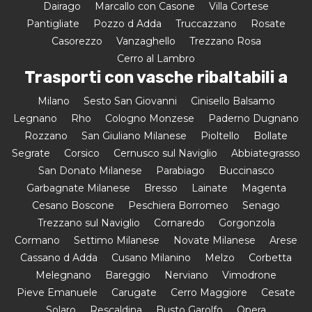
Dairago
Marcallo con Casone
Villa Cortese
Pantigliate
Pozzo d Adda
Truccazzano
Rosate
Casorezzo
Vanzaghello
Trezzano Rosa
Cerro al Lambro
Trasporti con vasche ribaltabili a
Milano
Sesto San Giovanni
Cinisello Balsamo
Legnano
Rho
Cologno Monzese
Paderno Dugnano
Rozzano
San Giuliano Milanese
Pioltello
Bollate
Segrate
Corsico
Cernusco sul Naviglio
Abbiategrasso
San Donato Milanese
Parabiago
Buccinasco
Garbagnate Milanese
Bresso
Lainate
Magenta
Cesano Boscone
Peschiera Borromeo
Senago
Trezzano sul Naviglio
Cornaredo
Gorgonzola
Cormano
Settimo Milanese
Novate Milanese
Arese
Cassano d Adda
Cusano Milanino
Melzo
Corbetta
Melegnano
Bareggio
Nerviano
Vimodrone
Pieve Emanuele
Carugate
Cerro Maggiore
Cesate
Solaro
Rescaldina
Busto Garolfo
Opera