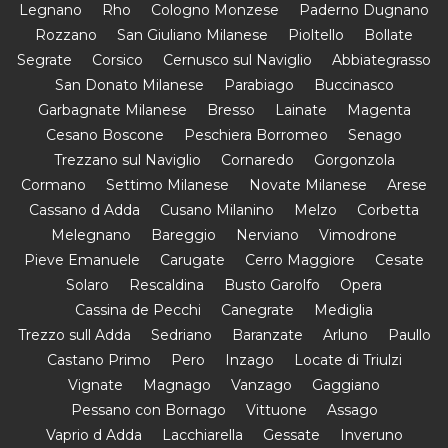
Legnano
Rho
Cologno Monzese
Paderno Dugnano
Rozzano
San Giuliano Milanese
Pioltello
Bollate
Segrate
Corsico
Cernusco sul Naviglio
Abbiategrasso
San Donato Milanese
Parabiago
Buccinasco
Garbagnate Milanese
Bresso
Lainate
Magenta
Cesano Boscone
Peschiera Borromeo
Senago
Trezzano sul Naviglio
Cornaredo
Gorgonzola
Cormano
Settimo Milanese
Novate Milanese
Arese
Cassano d Adda
Cusano Milanino
Melzo
Corbetta
Melegnano
Bareggio
Nerviano
Vimodrone
Pieve Emanuele
Carugate
Cerro Maggiore
Cesate
Solaro
Rescaldina
Busto Garolfo
Opera
Cassina de Pecchi
Canegrate
Mediglia
Trezzo sull Adda
Sedriano
Baranzate
Arluno
Paullo
Castano Primo
Pero
Inzago
Locate di Triulzi
Vignate
Magnago
Vanzago
Gaggiano
Pessano con Bornago
Vittuone
Assago
Vaprio d Adda
Lacchiarella
Gessate
Inveruno