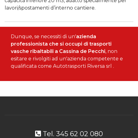
capacità inferiore 20 m3, adatto specialmente per
lavori/spostamenti d’interno cantiere.
Dunque, se necessiti di un'
azienda
professionista che si occupi di trasporti
vasche ribaltabili a Cassina de Pecchi
, non
esitare e rivolgiti ad un'azienda competente e
qualificata come Autotrasporti Riversa srl .
Tel. 345 62 02 080