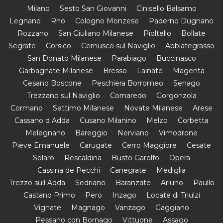
Milano
Sesto San Giovanni
Cinisello Balsamo
Legnano
Rho
Cologno Monzese
Paderno Dugnano
Rozzano
San Giuliano Milanese
Pioltello
Bollate
Segrate
Corsico
Cernusco sul Naviglio
Abbiategrasso
San Donato Milanese
Parabiago
Buccinasco
Garbagnate Milanese
Bresso
Lainate
Magenta
Cesano Boscone
Peschiera Borromeo
Senago
Trezzano sul Naviglio
Cornaredo
Gorgonzola
Cormano
Settimo Milanese
Novate Milanese
Arese
Cassano d Adda
Cusano Milanino
Melzo
Corbetta
Melegnano
Bareggio
Nerviano
Vimodrone
Pieve Emanuele
Carugate
Cerro Maggiore
Cesate
Solaro
Rescaldina
Busto Garolfo
Opera
Cassina de Pecchi
Canegrate
Mediglia
Trezzo sull Adda
Sedriano
Baranzate
Arluno
Paullo
Castano Primo
Pero
Inzago
Locate di Triulzi
Vignate
Magnago
Vanzago
Gaggiano
Pessano con Bornago
Vittuone
Assago