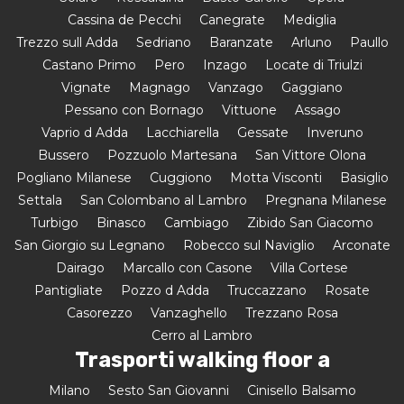
Cassina de Pecchi
Canegrate
Mediglia
Trezzo sull Adda
Sedriano
Baranzate
Arluno
Paullo
Castano Primo
Pero
Inzago
Locate di Triulzi
Vignate
Magnago
Vanzago
Gaggiano
Pessano con Bornago
Vittuone
Assago
Vaprio d Adda
Lacchiarella
Gessate
Inveruno
Bussero
Pozzuolo Martesana
San Vittore Olona
Pogliano Milanese
Cuggiono
Motta Visconti
Basiglio
Settala
San Colombano al Lambro
Pregnana Milanese
Turbigo
Binasco
Cambiago
Zibido San Giacomo
San Giorgio su Legnano
Robecco sul Naviglio
Arconate
Dairago
Marcallo con Casone
Villa Cortese
Pantigliate
Pozzo d Adda
Truccazzano
Rosate
Casorezzo
Vanzaghello
Trezzano Rosa
Cerro al Lambro
Trasporti walking floor a
Milano
Sesto San Giovanni
Cinisello Balsamo