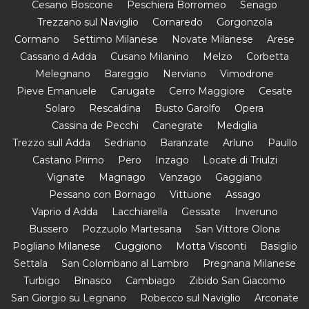
Cesano Boscone
Peschiera Borromeo
Senago
Trezzano sul Naviglio
Cornaredo
Gorgonzola
Cormano
Settimo Milanese
Novate Milanese
Arese
Cassano d Adda
Cusano Milanino
Melzo
Corbetta
Melegnano
Bareggio
Nerviano
Vimodrone
Pieve Emanuele
Carugate
Cerro Maggiore
Cesate
Solaro
Rescaldina
Busto Garolfo
Opera
Cassina de Pecchi
Canegrate
Mediglia
Trezzo sull Adda
Sedriano
Baranzate
Arluno
Paullo
Castano Primo
Pero
Inzago
Locate di Triulzi
Vignate
Magnago
Vanzago
Gaggiano
Pessano con Bornago
Vittuone
Assago
Vaprio d Adda
Lacchiarella
Gessate
Inveruno
Bussero
Pozzuolo Martesana
San Vittore Olona
Pogliano Milanese
Cuggiono
Motta Visconti
Basiglio
Settala
San Colombano al Lambro
Pregnana Milanese
Turbigo
Binasco
Cambiago
Zibido San Giacomo
San Giorgio su Legnano
Robecco sul Naviglio
Arconate