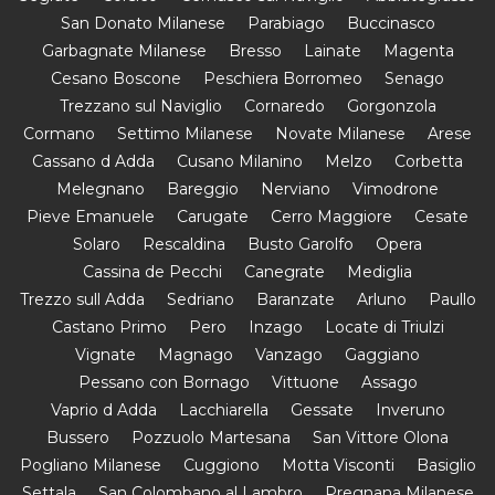
San Donato Milanese
Parabiago
Buccinasco
Garbagnate Milanese
Bresso
Lainate
Magenta
Cesano Boscone
Peschiera Borromeo
Senago
Trezzano sul Naviglio
Cornaredo
Gorgonzola
Cormano
Settimo Milanese
Novate Milanese
Arese
Cassano d Adda
Cusano Milanino
Melzo
Corbetta
Melegnano
Bareggio
Nerviano
Vimodrone
Pieve Emanuele
Carugate
Cerro Maggiore
Cesate
Solaro
Rescaldina
Busto Garolfo
Opera
Cassina de Pecchi
Canegrate
Mediglia
Trezzo sull Adda
Sedriano
Baranzate
Arluno
Paullo
Castano Primo
Pero
Inzago
Locate di Triulzi
Vignate
Magnago
Vanzago
Gaggiano
Pessano con Bornago
Vittuone
Assago
Vaprio d Adda
Lacchiarella
Gessate
Inveruno
Bussero
Pozzuolo Martesana
San Vittore Olona
Pogliano Milanese
Cuggiono
Motta Visconti
Basiglio
Settala
San Colombano al Lambro
Pregnana Milanese