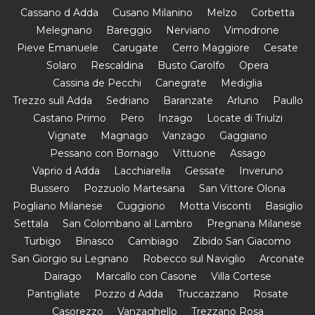
Cassano d Adda
Cusano Milanino
Melzo
Corbetta
Melegnano
Bareggio
Nerviano
Vimodrone
Pieve Emanuele
Carugate
Cerro Maggiore
Cesate
Solaro
Rescaldina
Busto Garolfo
Opera
Cassina de Pecchi
Canegrate
Mediglia
Trezzo sull Adda
Sedriano
Baranzate
Arluno
Paullo
Castano Primo
Pero
Inzago
Locate di Triulzi
Vignate
Magnago
Vanzago
Gaggiano
Pessano con Bornago
Vittuone
Assago
Vaprio d Adda
Lacchiarella
Gessate
Inveruno
Bussero
Pozzuolo Martesana
San Vittore Olona
Pogliano Milanese
Cuggiono
Motta Visconti
Basiglio
Settala
San Colombano al Lambro
Pregnana Milanese
Turbigo
Binasco
Cambiago
Zibido San Giacomo
San Giorgio su Legnano
Robecco sul Naviglio
Arconate
Dairago
Marcallo con Casone
Villa Cortese
Pantigliate
Pozzo d Adda
Truccazzano
Rosate
Casorezzo
Vanzaghello
Trezzano Rosa