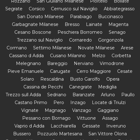
Rozzano
San Giuliano Milanese
Pioltello
Bollate
Segrate
Corsico
Cernusco sul Naviglio
Abbiategrasso
San Donato Milanese
Parabiago
Buccinasco
Garbagnate Milanese
Bresso
Lainate
Magenta
Cesano Boscone
Peschiera Borromeo
Senago
Trezzano sul Naviglio
Cornaredo
Gorgonzola
Cormano
Settimo Milanese
Novate Milanese
Arese
Cassano d Adda
Cusano Milanino
Melzo
Corbetta
Melegnano
Bareggio
Nerviano
Vimodrone
Pieve Emanuele
Carugate
Cerro Maggiore
Cesate
Solaro
Rescaldina
Busto Garolfo
Opera
Cassina de Pecchi
Canegrate
Mediglia
Trezzo sull Adda
Sedriano
Baranzate
Arluno
Paullo
Castano Primo
Pero
Inzago
Locate di Triulzi
Vignate
Magnago
Vanzago
Gaggiano
Pessano con Bornago
Vittuone
Assago
Vaprio d Adda
Lacchiarella
Gessate
Inveruno
Bussero
Pozzuolo Martesana
San Vittore Olona