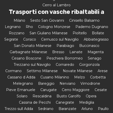
Cerro al Lambro
Trasporti con vasche ribaltabili a
Milano
Sesto San Giovanni
Cinisello Balsamo
Legnano
Rho
Cologno Monzese
Paderno Dugnano
Rozzano
San Giuliano Milanese
Pioltello
Bollate
Segrate
Corsico
Cernusco sul Naviglio
Abbiategrasso
San Donato Milanese
Parabiago
Buccinasco
Garbagnate Milanese
Bresso
Lainate
Magenta
Cesano Boscone
Peschiera Borromeo
Senago
Trezzano sul Naviglio
Cornaredo
Gorgonzola
Cormano
Settimo Milanese
Novate Milanese
Arese
Cassano d Adda
Cusano Milanino
Melzo
Corbetta
Melegnano
Bareggio
Nerviano
Vimodrone
Pieve Emanuele
Carugate
Cerro Maggiore
Cesate
Solaro
Rescaldina
Busto Garolfo
Opera
Cassina de Pecchi
Canegrate
Mediglia
Trezzo sull Adda
Sedriano
Baranzate
Arluno
Paullo