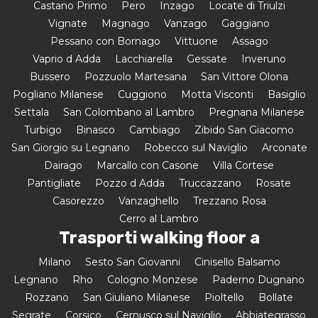
Castano Primo
Pero
Inzago
Locate di Triulzi
Vignate
Magnago
Vanzago
Gaggiano
Pessano con Bornago
Vittuone
Assago
Vaprio d Adda
Lacchiarella
Gessate
Inveruno
Bussero
Pozzuolo Martesana
San Vittore Olona
Pogliano Milanese
Cuggiono
Motta Visconti
Basiglio
Settala
San Colombano al Lambro
Pregnana Milanese
Turbigo
Binasco
Cambiago
Zibido San Giacomo
San Giorgio su Legnano
Robecco sul Naviglio
Arconate
Dairago
Marcallo con Casone
Villa Cortese
Pantigliate
Pozzo d Adda
Truccazzano
Rosate
Casorezzo
Vanzaghello
Trezzano Rosa
Cerro al Lambro
Trasporti walking floor a
Milano
Sesto San Giovanni
Cinisello Balsamo
Legnano
Rho
Cologno Monzese
Paderno Dugnano
Rozzano
San Giuliano Milanese
Pioltello
Bollate
Segrate
Corsico
Cernusco sul Naviglio
Abbiategrasso