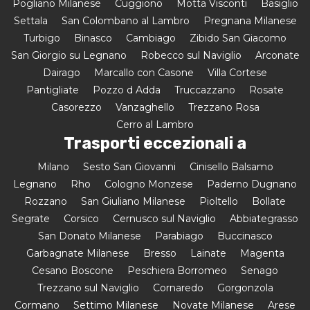
Pogliano Milanese
Cuggiono
Motta Visconti
Basiglio
Settala
San Colombano al Lambro
Pregnana Milanese
Turbigo
Binasco
Cambiago
Zibido San Giacomo
San Giorgio su Legnano
Robecco sul Naviglio
Arconate
Dairago
Marcallo con Casone
Villa Cortese
Pantigliate
Pozzo d Adda
Truccazzano
Rosate
Casorezzo
Vanzaghello
Trezzano Rosa
Cerro al Lambro
Trasporti eccezionali a
Milano
Sesto San Giovanni
Cinisello Balsamo
Legnano
Rho
Cologno Monzese
Paderno Dugnano
Rozzano
San Giuliano Milanese
Pioltello
Bollate
Segrate
Corsico
Cernusco sul Naviglio
Abbiategrasso
San Donato Milanese
Parabiago
Buccinasco
Garbagnate Milanese
Bresso
Lainate
Magenta
Cesano Boscone
Peschiera Borromeo
Senago
Trezzano sul Naviglio
Cornaredo
Gorgonzola
Cormano
Settimo Milanese
Novate Milanese
Arese