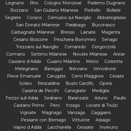
Legnano
Rho
Cologno Monzese
Paderno Dugnano
Rozzano
San Giuliano Milanese
Pioltello
Bollate
Segrate
Corsico
Cernusco sul Naviglio
Abbiategrasso
San Donato Milanese
Parabiago
Buccinasco
Garbagnate Milanese
Bresso
Lainate
Magenta
Cesano Boscone
Peschiera Borromeo
Senago
Trezzano sul Naviglio
Cornaredo
Gorgonzola
Cormano
Settimo Milanese
Novate Milanese
Arese
Cassano d Adda
Cusano Milanino
Melzo
Corbetta
Melegnano
Bareggio
Nerviano
Vimodrone
Pieve Emanuele
Carugate
Cerro Maggiore
Cesate
Solaro
Rescaldina
Busto Garolfo
Opera
Cassina de Pecchi
Canegrate
Mediglia
Trezzo sull Adda
Sedriano
Baranzate
Arluno
Paullo
Castano Primo
Pero
Inzago
Locate di Triulzi
Vignate
Magnago
Vanzago
Gaggiano
Pessano con Bornago
Vittuone
Assago
Vaprio d Adda
Lacchiarella
Gessate
Inveruno