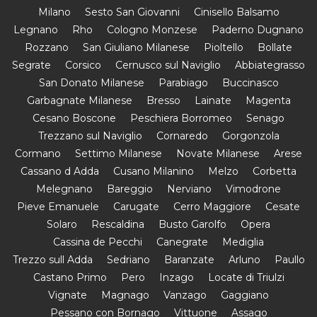
Milano
Sesto San Giovanni
Cinisello Balsamo
Legnano
Rho
Cologno Monzese
Paderno Dugnano
Rozzano
San Giuliano Milanese
Pioltello
Bollate
Segrate
Corsico
Cernusco sul Naviglio
Abbiategrasso
San Donato Milanese
Parabiago
Buccinasco
Garbagnate Milanese
Bresso
Lainate
Magenta
Cesano Boscone
Peschiera Borromeo
Senago
Trezzano sul Naviglio
Cornaredo
Gorgonzola
Cormano
Settimo Milanese
Novate Milanese
Arese
Cassano d Adda
Cusano Milanino
Melzo
Corbetta
Melegnano
Bareggio
Nerviano
Vimodrone
Pieve Emanuele
Carugate
Cerro Maggiore
Cesate
Solaro
Rescaldina
Busto Garolfo
Opera
Cassina de Pecchi
Canegrate
Mediglia
Trezzo sull Adda
Sedriano
Baranzate
Arluno
Paullo
Castano Primo
Pero
Inzago
Locate di Triulzi
Vignate
Magnago
Vanzago
Gaggiano
Pessano con Bornago
Vittuone
Assago