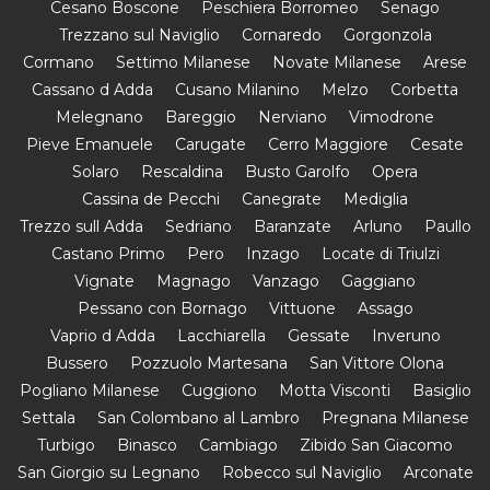
Cesano Boscone
Peschiera Borromeo
Senago
Trezzano sul Naviglio
Cornaredo
Gorgonzola
Cormano
Settimo Milanese
Novate Milanese
Arese
Cassano d Adda
Cusano Milanino
Melzo
Corbetta
Melegnano
Bareggio
Nerviano
Vimodrone
Pieve Emanuele
Carugate
Cerro Maggiore
Cesate
Solaro
Rescaldina
Busto Garolfo
Opera
Cassina de Pecchi
Canegrate
Mediglia
Trezzo sull Adda
Sedriano
Baranzate
Arluno
Paullo
Castano Primo
Pero
Inzago
Locate di Triulzi
Vignate
Magnago
Vanzago
Gaggiano
Pessano con Bornago
Vittuone
Assago
Vaprio d Adda
Lacchiarella
Gessate
Inveruno
Bussero
Pozzuolo Martesana
San Vittore Olona
Pogliano Milanese
Cuggiono
Motta Visconti
Basiglio
Settala
San Colombano al Lambro
Pregnana Milanese
Turbigo
Binasco
Cambiago
Zibido San Giacomo
San Giorgio su Legnano
Robecco sul Naviglio
Arconate