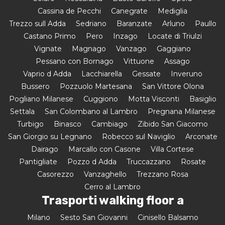
Cassina de Pecchi
Canegrate
Mediglia
Trezzo sull Adda
Sedriano
Baranzate
Arluno
Paullo
Castano Primo
Pero
Inzago
Locate di Triulzi
Vignate
Magnago
Vanzago
Gaggiano
Pessano con Bornago
Vittuone
Assago
Vaprio d Adda
Lacchiarella
Gessate
Inveruno
Bussero
Pozzuolo Martesana
San Vittore Olona
Pogliano Milanese
Cuggiono
Motta Visconti
Basiglio
Settala
San Colombano al Lambro
Pregnana Milanese
Turbigo
Binasco
Cambiago
Zibido San Giacomo
San Giorgio su Legnano
Robecco sul Naviglio
Arconate
Dairago
Marcallo con Casone
Villa Cortese
Pantigliate
Pozzo d Adda
Truccazzano
Rosate
Casorezzo
Vanzaghello
Trezzano Rosa
Cerro al Lambro
Trasporti walking floor a
Milano
Sesto San Giovanni
Cinisello Balsamo