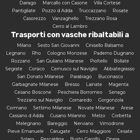
Dairago
Marcallo con Casone
Villa Cortese
Pantigliate
Pozzo d Adda
Truccazzano
Rosate
Casorezzo
Vanzaghello
Trezzano Rosa
Cerro al Lambro
Trasporti con vasche ribaltabili a
Milano
Sesto San Giovanni
Cinisello Balsamo
Legnano
Rho
Cologno Monzese
Paderno Dugnano
Rozzano
San Giuliano Milanese
Pioltello
Bollate
Segrate
Corsico
Cernusco sul Naviglio
Abbiategrasso
San Donato Milanese
Parabiago
Buccinasco
Garbagnate Milanese
Bresso
Lainate
Magenta
Cesano Boscone
Peschiera Borromeo
Senago
Trezzano sul Naviglio
Cornaredo
Gorgonzola
Cormano
Settimo Milanese
Novate Milanese
Arese
Cassano d Adda
Cusano Milanino
Melzo
Corbetta
Melegnano
Bareggio
Nerviano
Vimodrone
Pieve Emanuele
Carugate
Cerro Maggiore
Cesate
Solaro
Rescaldina
Busto Garolfo
Opera