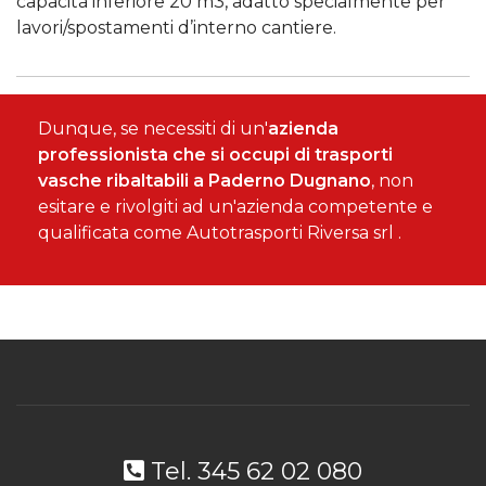
capacità inferiore 20 m3, adatto specialmente per
lavori/spostamenti d’interno cantiere.
Dunque, se necessiti di un'
azienda
professionista che si occupi di trasporti
vasche ribaltabili a Paderno Dugnano
, non
esitare e rivolgiti ad un'azienda competente e
qualificata come Autotrasporti Riversa srl .
Tel. 345 62 02 080