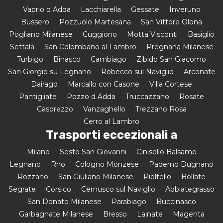
Vaprio d Adda
Lacchiarella
Gessate
Inveruno
Bussero
Pozzuolo Martesana
San Vittore Olona
Pogliano Milanese
Cuggiono
Motta Visconti
Basiglio
Settala
San Colombano al Lambro
Pregnana Milanese
Turbigo
Binasco
Cambiago
Zibido San Giacomo
San Giorgio su Legnano
Robecco sul Naviglio
Arconate
Dairago
Marcallo con Casone
Villa Cortese
Pantigliate
Pozzo d Adda
Truccazzano
Rosate
Casorezzo
Vanzaghello
Trezzano Rosa
Cerro al Lambro
Trasporti eccezionali a
Milano
Sesto San Giovanni
Cinisello Balsamo
Legnano
Rho
Cologno Monzese
Paderno Dugnano
Rozzano
San Giuliano Milanese
Pioltello
Bollate
Segrate
Corsico
Cernusco sul Naviglio
Abbiategrasso
San Donato Milanese
Parabiago
Buccinasco
Garbagnate Milanese
Bresso
Lainate
Magenta