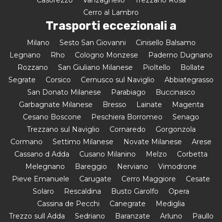
Cerro al Lambro
Trasporti eccezionali a
Milano
Sesto San Giovanni
Cinisello Balsamo
Legnano
Rho
Cologno Monzese
Paderno Dugnano
Rozzano
San Giuliano Milanese
Pioltello
Bollate
Segrate
Corsico
Cernusco sul Naviglio
Abbiategrasso
San Donato Milanese
Parabiago
Buccinasco
Garbagnate Milanese
Bresso
Lainate
Magenta
Cesano Boscone
Peschiera Borromeo
Senago
Trezzano sul Naviglio
Cornaredo
Gorgonzola
Cormano
Settimo Milanese
Novate Milanese
Arese
Cassano d Adda
Cusano Milanino
Melzo
Corbetta
Melegnano
Bareggio
Nerviano
Vimodrone
Pieve Emanuele
Carugate
Cerro Maggiore
Cesate
Solaro
Rescaldina
Busto Garolfo
Opera
Cassina de Pecchi
Canegrate
Mediglia
Trezzo sull Adda
Sedriano
Baranzate
Arluno
Paullo