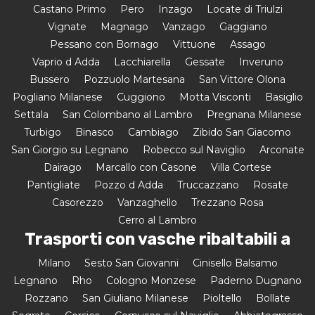
Castano Primo
Pero
Inzago
Locate di Triulzi
Vignate
Magnago
Vanzago
Gaggiano
Pessano con Bornago
Vittuone
Assago
Vaprio d Adda
Lacchiarella
Gessate
Inveruno
Bussero
Pozzuolo Martesana
San Vittore Olona
Pogliano Milanese
Cuggiono
Motta Visconti
Basiglio
Settala
San Colombano al Lambro
Pregnana Milanese
Turbigo
Binasco
Cambiago
Zibido San Giacomo
San Giorgio su Legnano
Robecco sul Naviglio
Arconate
Dairago
Marcallo con Casone
Villa Cortese
Pantigliate
Pozzo d Adda
Truccazzano
Rosate
Casorezzo
Vanzaghello
Trezzano Rosa
Cerro al Lambro
Trasporti con vasche ribaltabili a
Milano
Sesto San Giovanni
Cinisello Balsamo
Legnano
Rho
Cologno Monzese
Paderno Dugnano
Rozzano
San Giuliano Milanese
Pioltello
Bollate