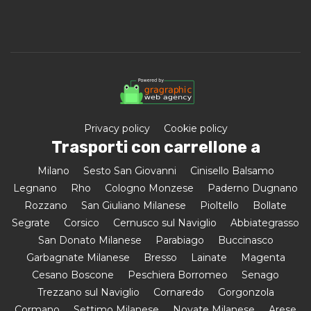
Privacy policy
Cookie policy
Trasporti con carrellone a
Milano
Sesto San Giovanni
Cinisello Balsamo
Legnano
Rho
Cologno Monzese
Paderno Dugnano
Rozzano
San Giuliano Milanese
Pioltello
Bollate
Segrate
Corsico
Cernusco sul Naviglio
Abbiategrasso
San Donato Milanese
Parabiago
Buccinasco
Garbagnate Milanese
Bresso
Lainate
Magenta
Cesano Boscone
Peschiera Borromeo
Senago
Trezzano sul Naviglio
Cornaredo
Gorgonzola
Cormano
Settimo Milanese
Novate Milanese
Arese