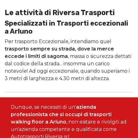
Le attività di Riversa Trasporti
Specializzati in Trasporti eccezionali
a Arluno
Per trasporto Eccezionale, intendiamo quel
trasporto sempre su strada, dove la merce
eccede i limiti di sagoma
, massa o sicurezza dettati
dal codice della strada... insomma un carico
notevole! Ad oggi eccezionale, quando superiamo i
3 metri di larghezza e 4.30 metri di altezza.
Dunque, se necessiti di un'
azienda
professionista che si occupi di trasporti
walking floor a Arluno
, non esitare e rivolgiti ad
un'azienda competente e qualificata come
Autotrasporti Riversa srl .