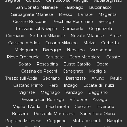
Segrate
Corsico
Cernusco sul Naviglio
Abbiategrasso
San Donato Milanese
Parabiago
Buccinasco
Garbagnate Milanese
Bresso
Lainate
Magenta
Cesano Boscone
Peschiera Borromeo
Senago
Trezzano sul Naviglio
Cornaredo
Gorgonzola
Cormano
Settimo Milanese
Novate Milanese
Arese
Cassano d Adda
Cusano Milanino
Melzo
Corbetta
Melegnano
Bareggio
Nerviano
Vimodrone
Pieve Emanuele
Carugate
Cerro Maggiore
Cesate
Solaro
Rescaldina
Busto Garolfo
Opera
Cassina de Pecchi
Canegrate
Mediglia
Trezzo sull Adda
Sedriano
Baranzate
Arluno
Paullo
Castano Primo
Pero
Inzago
Locate di Triulzi
Vignate
Magnago
Vanzago
Gaggiano
Pessano con Bornago
Vittuone
Assago
Vaprio d Adda
Lacchiarella
Gessate
Inveruno
Bussero
Pozzuolo Martesana
San Vittore Olona
Pogliano Milanese
Cuggiono
Motta Visconti
Basiglio