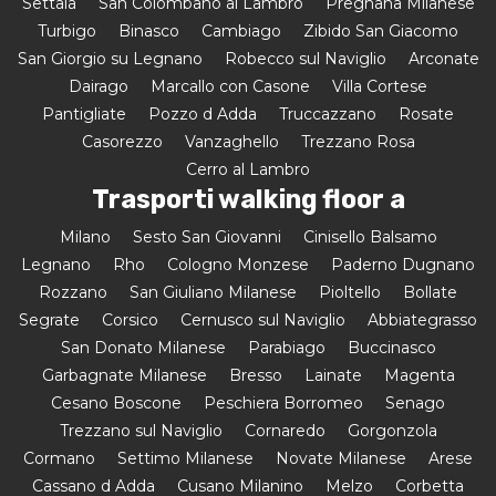
Settala
San Colombano al Lambro
Pregnana Milanese
Turbigo
Binasco
Cambiago
Zibido San Giacomo
San Giorgio su Legnano
Robecco sul Naviglio
Arconate
Dairago
Marcallo con Casone
Villa Cortese
Pantigliate
Pozzo d Adda
Truccazzano
Rosate
Casorezzo
Vanzaghello
Trezzano Rosa
Cerro al Lambro
Trasporti walking floor a
Milano
Sesto San Giovanni
Cinisello Balsamo
Legnano
Rho
Cologno Monzese
Paderno Dugnano
Rozzano
San Giuliano Milanese
Pioltello
Bollate
Segrate
Corsico
Cernusco sul Naviglio
Abbiategrasso
San Donato Milanese
Parabiago
Buccinasco
Garbagnate Milanese
Bresso
Lainate
Magenta
Cesano Boscone
Peschiera Borromeo
Senago
Trezzano sul Naviglio
Cornaredo
Gorgonzola
Cormano
Settimo Milanese
Novate Milanese
Arese
Cassano d Adda
Cusano Milanino
Melzo
Corbetta