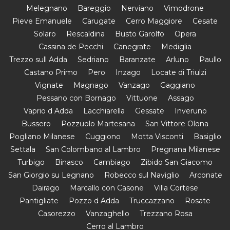
Melegnano
Bareggio
Nerviano
Vimodrone
Pieve Emanuele
Carugate
Cerro Maggiore
Cesate
Solaro
Rescaldina
Busto Garolfo
Opera
Cassina de Pecchi
Canegrate
Mediglia
Trezzo sull Adda
Sedriano
Baranzate
Arluno
Paullo
Castano Primo
Pero
Inzago
Locate di Triulzi
Vignate
Magnago
Vanzago
Gaggiano
Pessano con Bornago
Vittuone
Assago
Vaprio d Adda
Lacchiarella
Gessate
Inveruno
Bussero
Pozzuolo Martesana
San Vittore Olona
Pogliano Milanese
Cuggiono
Motta Visconti
Basiglio
Settala
San Colombano al Lambro
Pregnana Milanese
Turbigo
Binasco
Cambiago
Zibido San Giacomo
San Giorgio su Legnano
Robecco sul Naviglio
Arconate
Dairago
Marcallo con Casone
Villa Cortese
Pantigliate
Pozzo d Adda
Truccazzano
Rosate
Casorezzo
Vanzaghello
Trezzano Rosa
Cerro al Lambro