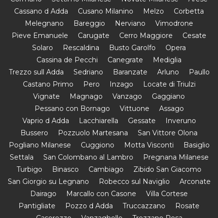
Cassano d Adda
Cusano Milanino
Melzo
Corbetta
Melegnano
Bareggio
Nerviano
Vimodrone
Pieve Emanuele
Carugate
Cerro Maggiore
Cesate
Solaro
Rescaldina
Busto Garolfo
Opera
Cassina de Pecchi
Canegrate
Mediglia
Trezzo sull Adda
Sedriano
Baranzate
Arluno
Paullo
Castano Primo
Pero
Inzago
Locate di Triulzi
Vignate
Magnago
Vanzago
Gaggiano
Pessano con Bornago
Vittuone
Assago
Vaprio d Adda
Lacchiarella
Gessate
Inveruno
Bussero
Pozzuolo Martesana
San Vittore Olona
Pogliano Milanese
Cuggiono
Motta Visconti
Basiglio
Settala
San Colombano al Lambro
Pregnana Milanese
Turbigo
Binasco
Cambiago
Zibido San Giacomo
San Giorgio su Legnano
Robecco sul Naviglio
Arconate
Dairago
Marcallo con Casone
Villa Cortese
Pantigliate
Pozzo d Adda
Truccazzano
Rosate
Casorezzo
Vanzaghello
Trezzano Rosa