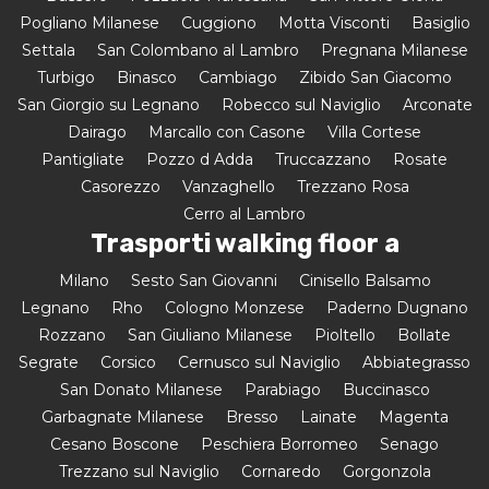
Pogliano Milanese
Cuggiono
Motta Visconti
Basiglio
Settala
San Colombano al Lambro
Pregnana Milanese
Turbigo
Binasco
Cambiago
Zibido San Giacomo
San Giorgio su Legnano
Robecco sul Naviglio
Arconate
Dairago
Marcallo con Casone
Villa Cortese
Pantigliate
Pozzo d Adda
Truccazzano
Rosate
Casorezzo
Vanzaghello
Trezzano Rosa
Cerro al Lambro
Trasporti walking floor a
Milano
Sesto San Giovanni
Cinisello Balsamo
Legnano
Rho
Cologno Monzese
Paderno Dugnano
Rozzano
San Giuliano Milanese
Pioltello
Bollate
Segrate
Corsico
Cernusco sul Naviglio
Abbiategrasso
San Donato Milanese
Parabiago
Buccinasco
Garbagnate Milanese
Bresso
Lainate
Magenta
Cesano Boscone
Peschiera Borromeo
Senago
Trezzano sul Naviglio
Cornaredo
Gorgonzola