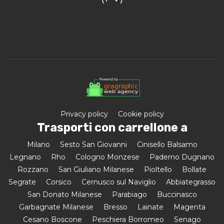
Privacy policy
Cookie policy
Trasporti con carrellone a
Milano
Sesto San Giovanni
Cinisello Balsamo
Legnano
Rho
Cologno Monzese
Paderno Dugnano
Rozzano
San Giuliano Milanese
Pioltello
Bollate
Segrate
Corsico
Cernusco sul Naviglio
Abbiategrasso
San Donato Milanese
Parabiago
Buccinasco
Garbagnate Milanese
Bresso
Lainate
Magenta
Cesano Boscone
Peschiera Borromeo
Senago