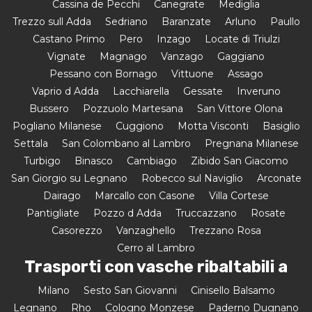
Cassina de Pecchi
Canegrate
Mediglia
Trezzo sull Adda
Sedriano
Baranzate
Arluno
Paullo
Castano Primo
Pero
Inzago
Locate di Triulzi
Vignate
Magnago
Vanzago
Gaggiano
Pessano con Bornago
Vittuone
Assago
Vaprio d Adda
Lacchiarella
Gessate
Inveruno
Bussero
Pozzuolo Martesana
San Vittore Olona
Pogliano Milanese
Cuggiono
Motta Visconti
Basiglio
Settala
San Colombano al Lambro
Pregnana Milanese
Turbigo
Binasco
Cambiago
Zibido San Giacomo
San Giorgio su Legnano
Robecco sul Naviglio
Arconate
Dairago
Marcallo con Casone
Villa Cortese
Pantigliate
Pozzo d Adda
Truccazzano
Rosate
Casorezzo
Vanzaghello
Trezzano Rosa
Cerro al Lambro
Trasporti con vasche ribaltabili a
Milano
Sesto San Giovanni
Cinisello Balsamo
Legnano
Rho
Cologno Monzese
Paderno Dugnano