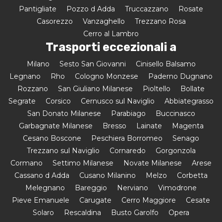
Pantigliate
Pozzo d Adda
Truccazzano
Rosate
Casorezzo
Vanzaghello
Trezzano Rosa
Cerro al Lambro
Trasporti eccezionali a
Milano
Sesto San Giovanni
Cinisello Balsamo
Legnano
Rho
Cologno Monzese
Paderno Dugnano
Rozzano
San Giuliano Milanese
Pioltello
Bollate
Segrate
Corsico
Cernusco sul Naviglio
Abbiategrasso
San Donato Milanese
Parabiago
Buccinasco
Garbagnate Milanese
Bresso
Lainate
Magenta
Cesano Boscone
Peschiera Borromeo
Senago
Trezzano sul Naviglio
Cornaredo
Gorgonzola
Cormano
Settimo Milanese
Novate Milanese
Arese
Cassano d Adda
Cusano Milanino
Melzo
Corbetta
Melegnano
Bareggio
Nerviano
Vimodrone
Pieve Emanuele
Carugate
Cerro Maggiore
Cesate
Solaro
Rescaldina
Busto Garolfo
Opera