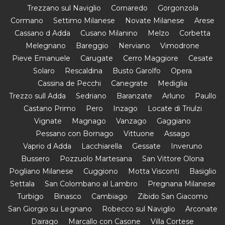
Trezzano sul Naviglio
Cornaredo
Gorgonzola
Cormano
Settimo Milanese
Novate Milanese
Arese
Cassano d Adda
Cusano Milanino
Melzo
Corbetta
Melegnano
Bareggio
Nerviano
Vimodrone
Pieve Emanuele
Carugate
Cerro Maggiore
Cesate
Solaro
Rescaldina
Busto Garolfo
Opera
Cassina de Pecchi
Canegrate
Mediglia
Trezzo sull Adda
Sedriano
Baranzate
Arluno
Paullo
Castano Primo
Pero
Inzago
Locate di Triulzi
Vignate
Magnago
Vanzago
Gaggiano
Pessano con Bornago
Vittuone
Assago
Vaprio d Adda
Lacchiarella
Gessate
Inveruno
Bussero
Pozzuolo Martesana
San Vittore Olona
Pogliano Milanese
Cuggiono
Motta Visconti
Basiglio
Settala
San Colombano al Lambro
Pregnana Milanese
Turbigo
Binasco
Cambiago
Zibido San Giacomo
San Giorgio su Legnano
Robecco sul Naviglio
Arconate
Dairago
Marcallo con Casone
Villa Cortese