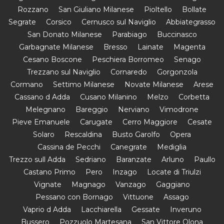
Rozzano
San Giuliano Milanese
Pioltello
Bollate
Segrate
Corsico
Cernusco sul Naviglio
Abbiategrasso
San Donato Milanese
Parabiago
Buccinasco
Garbagnate Milanese
Bresso
Lainate
Magenta
Cesano Boscone
Peschiera Borromeo
Senago
Trezzano sul Naviglio
Cornaredo
Gorgonzola
Cormano
Settimo Milanese
Novate Milanese
Arese
Cassano d Adda
Cusano Milanino
Melzo
Corbetta
Melegnano
Bareggio
Nerviano
Vimodrone
Pieve Emanuele
Carugate
Cerro Maggiore
Cesate
Solaro
Rescaldina
Busto Garolfo
Opera
Cassina de Pecchi
Canegrate
Mediglia
Trezzo sull Adda
Sedriano
Baranzate
Arluno
Paullo
Castano Primo
Pero
Inzago
Locate di Triulzi
Vignate
Magnago
Vanzago
Gaggiano
Pessano con Bornago
Vittuone
Assago
Vaprio d Adda
Lacchiarella
Gessate
Inveruno
Bussero
Pozzuolo Martesana
San Vittore Olona