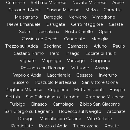
Cormano
Settimo Milanese
Novate Milanese
Arese
Cassano d Adda
Cusano Milanino
Melzo
Corbetta
Melegnano
Bareggio
Nerviano
Vimodrone
Pieve Emanuele
Carugate
Cerro Maggiore
Cesate
Solaro
Rescaldina
Busto Garolfo
Opera
Cassina de Pecchi
Canegrate
Mediglia
Trezzo sull Adda
Sedriano
Baranzate
Arluno
Paullo
Castano Primo
Pero
Inzago
Locate di Triulzi
Vignate
Magnago
Vanzago
Gaggiano
Pessano con Bornago
Vittuone
Assago
Vaprio d Adda
Lacchiarella
Gessate
Inveruno
Bussero
Pozzuolo Martesana
San Vittore Olona
Pogliano Milanese
Cuggiono
Motta Visconti
Basiglio
Settala
San Colombano al Lambro
Pregnana Milanese
Turbigo
Binasco
Cambiago
Zibido San Giacomo
San Giorgio su Legnano
Robecco sul Naviglio
Arconate
Dairago
Marcallo con Casone
Villa Cortese
Pantigliate
Pozzo d Adda
Truccazzano
Rosate