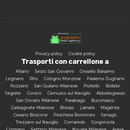
Privacy policy
Cookie policy
Trasporti con carrellone a
Milano
Sesto San Giovanni
Cinisello Balsamo
Legnano
Rho
Cologno Monzese
Paderno Dugnano
Rozzano
San Giuliano Milanese
Pioltello
Bollate
Segrate
Corsico
Cernusco sul Naviglio
Abbiategrasso
San Donato Milanese
Parabiago
Buccinasco
Garbagnate Milanese
Bresso
Lainate
Magenta
Cesano Boscone
Peschiera Borromeo
Senago
Trezzano sul Naviglio
Cornaredo
Gorgonzola
Cormano
Settimo Milanese
Novate Milanese
Arese