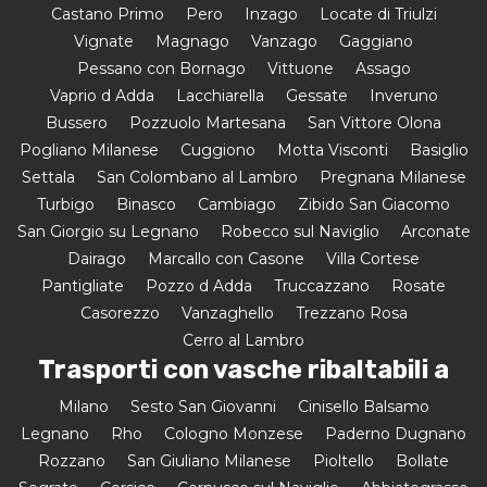
Castano Primo
Pero
Inzago
Locate di Triulzi
Vignate
Magnago
Vanzago
Gaggiano
Pessano con Bornago
Vittuone
Assago
Vaprio d Adda
Lacchiarella
Gessate
Inveruno
Bussero
Pozzuolo Martesana
San Vittore Olona
Pogliano Milanese
Cuggiono
Motta Visconti
Basiglio
Settala
San Colombano al Lambro
Pregnana Milanese
Turbigo
Binasco
Cambiago
Zibido San Giacomo
San Giorgio su Legnano
Robecco sul Naviglio
Arconate
Dairago
Marcallo con Casone
Villa Cortese
Pantigliate
Pozzo d Adda
Truccazzano
Rosate
Casorezzo
Vanzaghello
Trezzano Rosa
Cerro al Lambro
Trasporti con vasche ribaltabili a
Milano
Sesto San Giovanni
Cinisello Balsamo
Legnano
Rho
Cologno Monzese
Paderno Dugnano
Rozzano
San Giuliano Milanese
Pioltello
Bollate