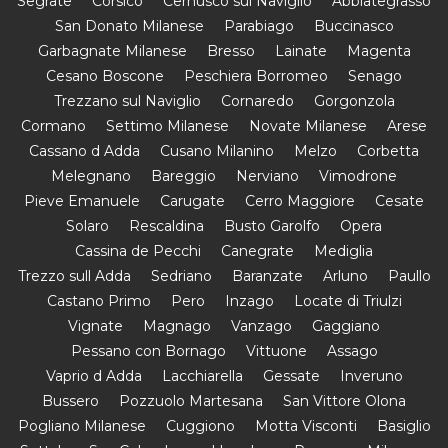
Segrate
Corsico
Cernusco sul Naviglio
Abbiategrasso
San Donato Milanese
Parabiago
Buccinasco
Garbagnate Milanese
Bresso
Lainate
Magenta
Cesano Boscone
Peschiera Borromeo
Senago
Trezzano sul Naviglio
Cornaredo
Gorgonzola
Cormano
Settimo Milanese
Novate Milanese
Arese
Cassano d Adda
Cusano Milanino
Melzo
Corbetta
Melegnano
Bareggio
Nerviano
Vimodrone
Pieve Emanuele
Carugate
Cerro Maggiore
Cesate
Solaro
Rescaldina
Busto Garolfo
Opera
Cassina de Pecchi
Canegrate
Mediglia
Trezzo sull Adda
Sedriano
Baranzate
Arluno
Paullo
Castano Primo
Pero
Inzago
Locate di Triulzi
Vignate
Magnago
Vanzago
Gaggiano
Pessano con Bornago
Vittuone
Assago
Vaprio d Adda
Lacchiarella
Gessate
Inveruno
Bussero
Pozzuolo Martesana
San Vittore Olona
Pogliano Milanese
Cuggiono
Motta Visconti
Basiglio