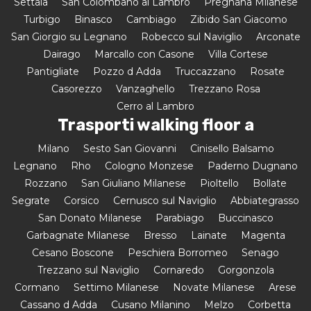
Settala
San Colombano al Lambro
Pregnana Milanese
Turbigo
Binasco
Cambiago
Zibido San Giacomo
San Giorgio su Legnano
Robecco sul Naviglio
Arconate
Dairago
Marcallo con Casone
Villa Cortese
Pantigliate
Pozzo d Adda
Truccazzano
Rosate
Casorezzo
Vanzaghello
Trezzano Rosa
Cerro al Lambro
Trasporti walking floor a
Milano
Sesto San Giovanni
Cinisello Balsamo
Legnano
Rho
Cologno Monzese
Paderno Dugnano
Rozzano
San Giuliano Milanese
Pioltello
Bollate
Segrate
Corsico
Cernusco sul Naviglio
Abbiategrasso
San Donato Milanese
Parabiago
Buccinasco
Garbagnate Milanese
Bresso
Lainate
Magenta
Cesano Boscone
Peschiera Borromeo
Senago
Trezzano sul Naviglio
Cornaredo
Gorgonzola
Cormano
Settimo Milanese
Novate Milanese
Arese
Cassano d Adda
Cusano Milanino
Melzo
Corbetta