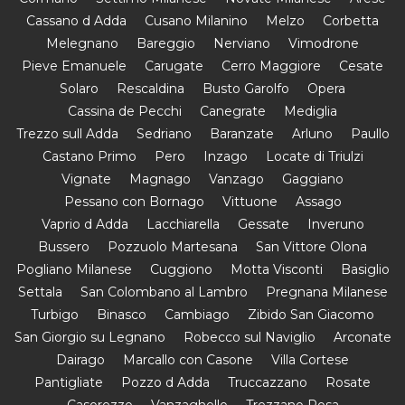
Cassano d Adda
Cusano Milanino
Melzo
Corbetta
Melegnano
Bareggio
Nerviano
Vimodrone
Pieve Emanuele
Carugate
Cerro Maggiore
Cesate
Solaro
Rescaldina
Busto Garolfo
Opera
Cassina de Pecchi
Canegrate
Mediglia
Trezzo sull Adda
Sedriano
Baranzate
Arluno
Paullo
Castano Primo
Pero
Inzago
Locate di Triulzi
Vignate
Magnago
Vanzago
Gaggiano
Pessano con Bornago
Vittuone
Assago
Vaprio d Adda
Lacchiarella
Gessate
Inveruno
Bussero
Pozzuolo Martesana
San Vittore Olona
Pogliano Milanese
Cuggiono
Motta Visconti
Basiglio
Settala
San Colombano al Lambro
Pregnana Milanese
Turbigo
Binasco
Cambiago
Zibido San Giacomo
San Giorgio su Legnano
Robecco sul Naviglio
Arconate
Dairago
Marcallo con Casone
Villa Cortese
Pantigliate
Pozzo d Adda
Truccazzano
Rosate
Casorezzo
Vanzaghello
Trezzano Rosa