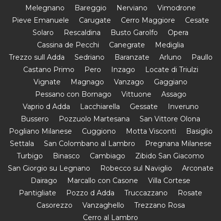
Melegnano
Bareggio
Nerviano
Vimodrone
Pieve Emanuele
Carugate
Cerro Maggiore
Cesate
Solaro
Rescaldina
Busto Garolfo
Opera
Cassina de Pecchi
Canegrate
Mediglia
Trezzo sull Adda
Sedriano
Baranzate
Arluno
Paullo
Castano Primo
Pero
Inzago
Locate di Triulzi
Vignate
Magnago
Vanzago
Gaggiano
Pessano con Bornago
Vittuone
Assago
Vaprio d Adda
Lacchiarella
Gessate
Inveruno
Bussero
Pozzuolo Martesana
San Vittore Olona
Pogliano Milanese
Cuggiono
Motta Visconti
Basiglio
Settala
San Colombano al Lambro
Pregnana Milanese
Turbigo
Binasco
Cambiago
Zibido San Giacomo
San Giorgio su Legnano
Robecco sul Naviglio
Arconate
Dairago
Marcallo con Casone
Villa Cortese
Pantigliate
Pozzo d Adda
Truccazzano
Rosate
Casorezzo
Vanzaghello
Trezzano Rosa
Cerro al Lambro