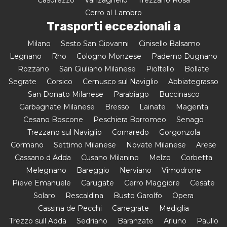
Cerro al Lambro
Trasporti eccezionali a
Milano
Sesto San Giovanni
Cinisello Balsamo
Legnano
Rho
Cologno Monzese
Paderno Dugnano
Rozzano
San Giuliano Milanese
Pioltello
Bollate
Segrate
Corsico
Cernusco sul Naviglio
Abbiategrasso
San Donato Milanese
Parabiago
Buccinasco
Garbagnate Milanese
Bresso
Lainate
Magenta
Cesano Boscone
Peschiera Borromeo
Senago
Trezzano sul Naviglio
Cornaredo
Gorgonzola
Cormano
Settimo Milanese
Novate Milanese
Arese
Cassano d Adda
Cusano Milanino
Melzo
Corbetta
Melegnano
Bareggio
Nerviano
Vimodrone
Pieve Emanuele
Carugate
Cerro Maggiore
Cesate
Solaro
Rescaldina
Busto Garolfo
Opera
Cassina de Pecchi
Canegrate
Mediglia
Trezzo sull Adda
Sedriano
Baranzate
Arluno
Paullo